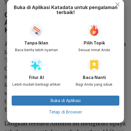
yang lebih luas.
×
Buka di Aplikasi Katadata untuk pengalaman
terbaik!
Cina Dinilai Lebih Unggul soal
Adopsi AI untuk Belanja Online
Ketimbang Barat
Reuters
melaporkan pada Senin (11/5), bahwa
Tanpa Iklan
Pilih Topik
Baca berita lebih nyaman
Sesuai minat Anda
langkah baru Alibaba itu menggarisbawahi
‘kesenjangan’ antara
platform e-commerce
Cina dengan Barat. Sebab, model Tiongkok
memungkinkan AI untuk disematkan
Fitur AI
Baca Nanti
langsung ke dalam transaksi langsung,
Lebih mudah berbagi artikel
Bagi Anda yang sibuk
sementara platform AS tetap lebih
terfragmentasi dan berhati-hati tentang
Buka di Aplikasi
belanja otonom sepenuhnya.
Tetap di Browser
Langkah terbaru Alibaba ini mengikuti upaya