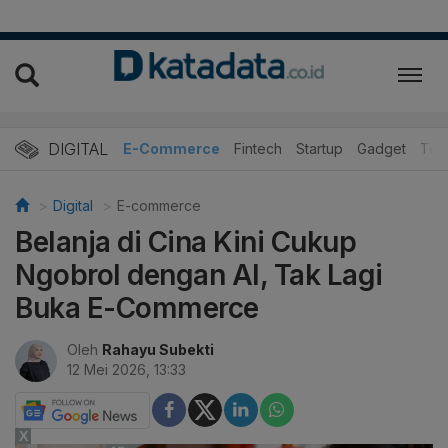
DIGITAL
E-Commerce
Fintech
Startup
Gadget
Tek
Digital
E-commerce
Belanja di Cina Kini Cukup
Ngobrol dengan AI, Tak Lagi
Buka E-Commerce
Oleh
Rahayu Subekti
12 Mei 2026, 13:33
X