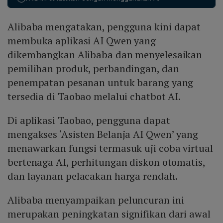
Barat masih terfragmentasi dan berhati‑hati terhadap
belanja otonom penuh, menciptakan kesenjangan
Alibaba mengatakan, pengguna kini dapat
adopsi AI antara kedua wilayah.
membuka aplikasi AI Qwen yang
dikembangkan Alibaba dan menyelesaikan
pemilihan produk, perbandingan, dan
penempatan pesanan untuk barang yang
tersedia di Taobao melalui chatbot AI.
Di aplikasi Taobao, pengguna dapat
mengakses ‘Asisten Belanja AI Qwen’ yang
menawarkan fungsi termasuk uji coba virtual
bertenaga AI, perhitungan diskon otomatis,
dan layanan pelacakan harga rendah.
Alibaba menyampaikan peluncuran ini
merupakan peningkatan signifikan dari awal