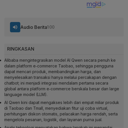
Audio Berita
1:00
RINGKASAN
Alibaba mengintegrasikan model AI Qwen secara penuh ke
dalam platform e‑commerce Taobao, sehingga pengguna
dapat mencari produk, membandingkan harga, dan
menyelesaikan transaksi hanya melalui percakapan dengan
chatbot; ini menjadi integrasi mendalam pertama secara
global antara platform e‑commerce berskala besar dan large
language model (LLM).
AI Qwen kini dapat mengakses lebih dari empat miliar produk
di Taobao dan Tmall, menyediakan fitur uji coba virtual,
perhitungan diskon otomatis, pelacakan harga rendah, serta
mengelola pesanan, logistik, dan layanan purna jual.
Analis teknologi menyatakan bahwa langkah ini menandai