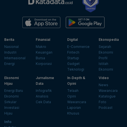
Berita
Finansial
Digital
Ekonopedia
Nasional
Makro
E-Commerce
Sejarah
Industri
Keuangan
Fintech
Ekonomi
Internasional
Bursa
Startup
Profil
Energi
Korporasi
Gadget
Istilah
Teknologi
Ekonomi
Ekonomi
Jurnalisme
In-Depth &
Video
Hijau
Data
Opini
News
Energi Baru
Infografik
Telaah
Wawancara
Ekonomi
Analisis
Opini
Katalogue
Sirkular
Cek Data
Wawancara
Foto
Investasi
Laporan
Podcast
Hijau
Khusus
Info