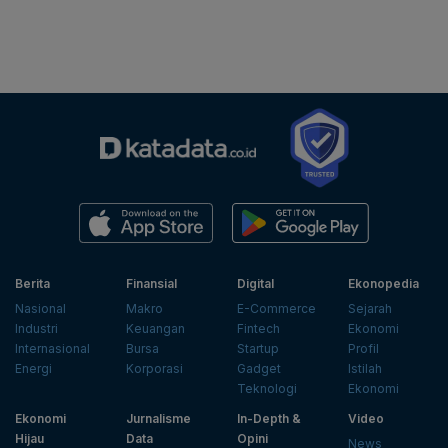
Berita
Finansial
Digital
Ekonopedia
Nasional
Makro
E-Commerce
Sejarah
Industri
Keuangan
Fintech
Ekonomi
Internasional
Bursa
Startup
Profil
Energi
Korporasi
Gadget
Istilah
Teknologi
Ekonomi
Ekonomi
Jurnalisme
In-Depth &
Video
Hijau
Data
Opini
News