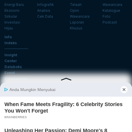
Energi Baru
Infografik
Telaah
Wawancara
Ekonomi
Analisis
Opini
Katalogue
Sirkular
Cek Data
Wawancara
Foto
Investasi
Laporan
Podcast
Hijau
Khusus
Info
Indeks
Insight
Center
Databoks
Event
KatadataOto
Langganan Newsletter
Email
Daftar
Ikuti Kami