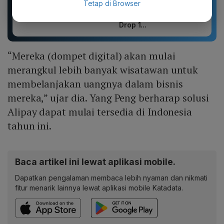
Sandal unisex trendi,
DXPRO - Jersey Reguler
Tetap di Browser
sandal pria terbaru.
HUT RI Kemerdekaan
Motif kartun berpendar.
Indonesia Collection
Drop 1...
“Mereka (dompet digital) akan mulai
merangkul lebih banyak wisatawan untuk
membelanjakan uangnya dalam bisnis
mereka,” ujar dia. Yang Peng berharap solusi
Alipay dapat mulai tersedia di Indonesia
tahun ini.
Baca artikel ini lewat aplikasi mobile.
Dapatkan pengalaman membaca lebih nyaman dan nikmati
fitur menarik lainnya lewat aplikasi mobile Katadata.