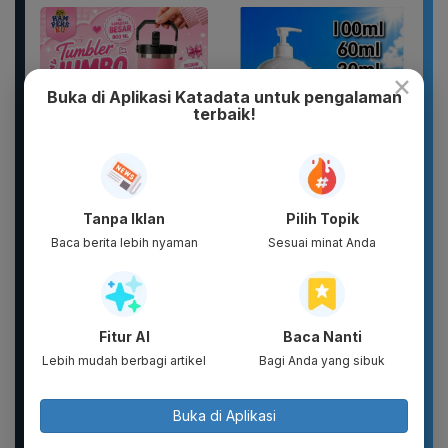
×
Buka di Aplikasi Katadata untuk pengalaman
terbaik!
Botol Gelas Minum
WHITE INC Alpha Glow
Lucu Vacuum Flask
White Body Lotion
Tanpa Iklan
Pilih Topik
Stainless TUMBLER
Whitening &
900ML Coffee...
Moisturizing |...
Baca berita lebih nyaman
Sesuai minat Anda
Fitur AI
Baca Nanti
Lebih mudah berbagi artikel
Bagi Anda yang sibuk
Buka di Aplikasi