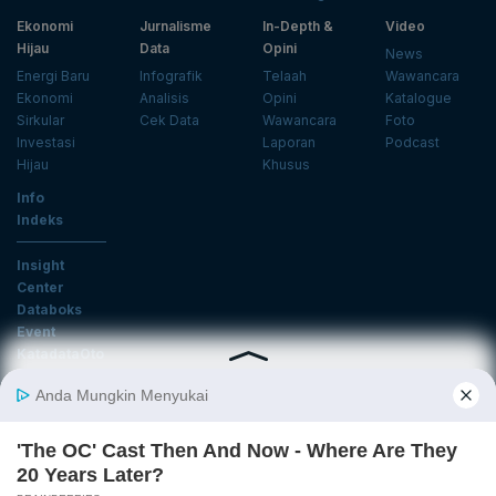
Ekonomi
Jurnalisme
In-Depth &
Video
Hijau
Data
Opini
News
Energi Baru
Infografik
Telaah
Wawancara
Ekonomi
Analisis
Opini
Katalogue
Sirkular
Cek Data
Wawancara
Foto
Investasi
Laporan
Podcast
Hijau
Khusus
Info
Indeks
Insight
Center
Databoks
Event
KatadataOto
Langganan Newsletter
Email
Daftar