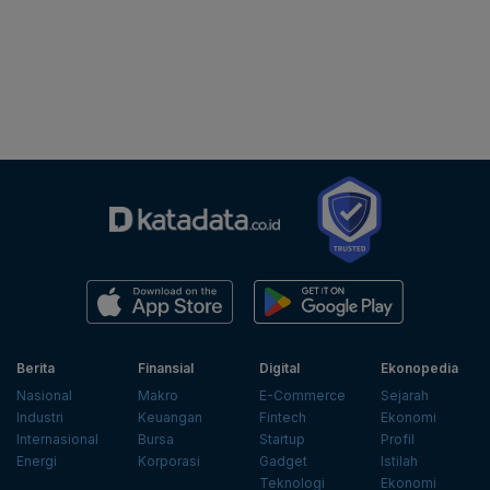
Berita
Finansial
Digital
Ekonopedia
Nasional
Makro
E-Commerce
Sejarah
Industri
Keuangan
Fintech
Ekonomi
Internasional
Bursa
Startup
Profil
Energi
Korporasi
Gadget
Istilah
Teknologi
Ekonomi