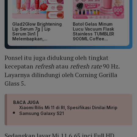
Glad2Glow Brightening
Botol Gelas Minum
Lip Serum 7g | Lip
Lucu Vacuum Flask
Serum 3in1 |
Stainless TUMBLER
Melembapkan,...
900ML Coffee...
Ponsel itu juga didukung oleh tingkat
kecepatan
refresh
atau
refresh rate
90 Hz.
Layarnya dilindungi oleh Corning Gorilla
Glass 5.
BACA JUGA
Xiaomi Rilis Mi 11 di RI, Spesifikasi Dinilai Mirip
Samsung Galaxy S21
Sedangkan layar Mi 11 6,65 inci Full HD,