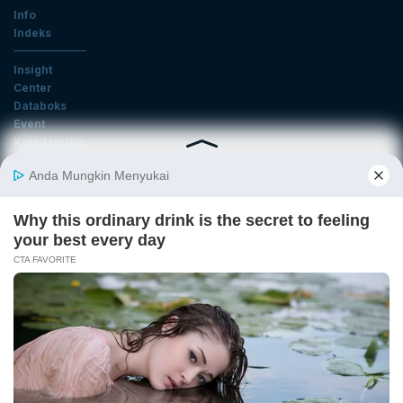
Info
Indeks
Insight
Center
Databoks
Event
KatadataOto
Langganan Newsletter
Email
Daftar
Ikuti Kami
Tentang Katadata
Advertising
Karier
Pedoman Media Siber
Kebijakan Privasi
Disclaimer
Hubungi Kami
©2026 Katadata. Hak cipta dilindungi Undang-undang.