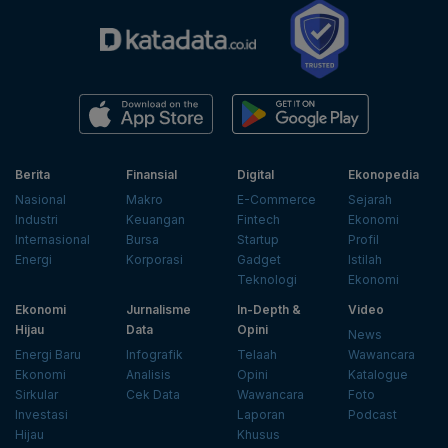
Berita
Finansial
Digital
Ekonopedia
Nasional
Makro
E-Commerce
Sejarah
Industri
Keuangan
Fintech
Ekonomi
Internasional
Bursa
Startup
Profil
Energi
Korporasi
Gadget
Istilah
Teknologi
Ekonomi
Ekonomi
Jurnalisme
In-Depth &
Video
Hijau
Data
Opini
News
Energi Baru
Infografik
Telaah
Wawancara
Ekonomi
Analisis
Opini
Katalogue
Sirkular
Cek Data
Wawancara
Foto
Investasi
Laporan
Podcast
Hijau
Khusus