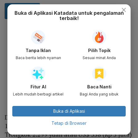
×
Buka di Aplikasi Katadata untuk pengalaman
terbaik!
Tanpa Iklan
Pilih Topik
Baca berita lebih nyaman
Sesuai minat Anda
Fitur AI
Baca Nanti
Lebih mudah berbagi artikel
Bagi Anda yang sibuk
Buka di Aplikasi
Dengan spesifikasi di bawah Mi 11, harga Mi
Tetap di Browser
11 Lite pun lebih murah. Harga Mi 11 Lite di
Tiongkok 2.299 yuan atau US$ 358 (Rp 5 juta)