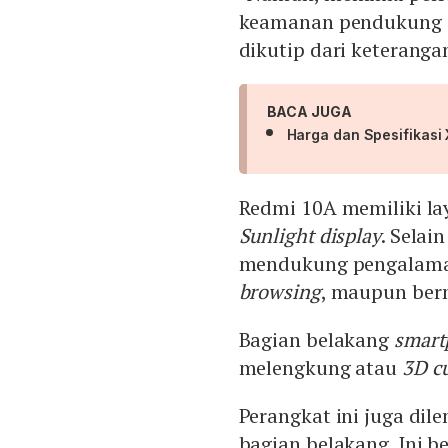
keamanan pendukung 
dikutip dari keteranga
BACA JUGA
Harga dan Spesifikasi 
Redmi 10A memiliki la
Sunlight display
. Selai
mendukung pengalaman 
browsing
, maupun be
Bagian belakang
smart
melengkung atau
3D c
Perangkat ini juga dil
bagian belakang. Ini