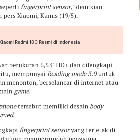
seperti
fingerprint sensor,”
demikian
n pers Xiaomi, Kamis (19/5).
Xiaomi Redmi 10C Resmi di Indonesia
yar berukuran 6,53" HD+ dan dilengkapi
n itu, mempunyai
Reading mode 3.0
untuk
menonton, berselancar di internet atau
rmain
game
.
phone
tersebut memiliki desain
body
urved
.
engkapi
fingerprint sensor
yang terletak di
 bertujuan mempermudah pengguna