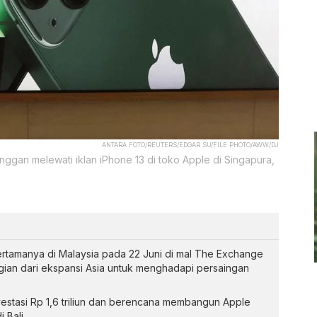
ANTARA FOTO/REUTERS/EDGAR SU/FILE PHOTO/AWW/DJ
ggan melewati iklan iPhone 13 di toko Apple di Singapura,
tamanya di Malaysia pada 22 Juni di mal The Exchange
gian dari ekspansi Asia untuk menghadapi persaingan
nvestasi Rp 1,6 triliun dan berencana membangun Apple
Bali.