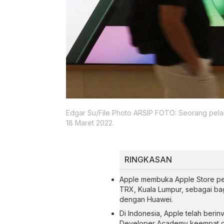
Edgar Su/File Photo ARSIP FOTO: Seorang pelan
18 Maret 2022.
RINGKASAN
Apple membuka Apple Store per
TRX, Kuala Lumpur, sebagai ba
dengan Huawei.
Di Indonesia, Apple telah beri
Developer Academy keempat di 