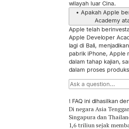
wilayah luar Cina.
•
Apakah Apple b
Academy ata
Apple telah berinvestas
Apple Developer Aca
lagi di Bali, menjadi
pabrik iPhone, Apple
dalam tahap kajian, sa
dalam proses produks
!
FAQ ini dihasilkan d
Di negara Asia Tenggar
Singapura dan Thailand
1,6 triliun sejak mem