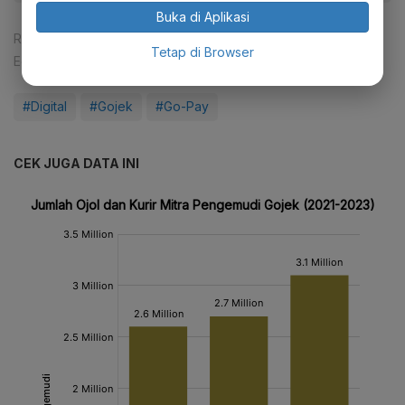
Buka di Aplikasi
Reporter:
Fahmi Ahmad Burhan
Tetap di Browser
Editor:
Desy Setyowati
#Digital
#Gojek
#Go-Pay
CEK JUGA DATA INI