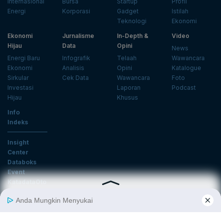
Internasional
Bursa
Startup
Profil
Energi
Korporasi
Gadget
Istilah
Teknologi
Ekonomi
Ekonomi
Jurnalisme
In-Depth &
Video
Hijau
Data
Opini
News
Energi Baru
Infografik
Telaah
Wawancara
Ekonomi
Analisis
Opini
Katalogue
Sirkular
Cek Data
Wawancara
Foto
Investasi
Laporan
Podcast
Hijau
Khusus
Info
Indeks
Insight
Center
Databoks
Event
KatadataOto
Langganan Newsletter