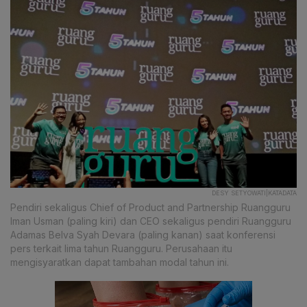
DESY SETYOWATI|KATADATA
Pendiri sekaligus Chief of Product and Partnership Ruangguru
Iman Usman (paling kiri) dan CEO sekaligus pendiri Ruangguru
Adamas Belva Syah Devara (paling kanan) saat konferensi
pers terkait lima tahun Ruangguru. Perusahaan itu
mengisyaratkan dapat tambahan modal tahun ini.