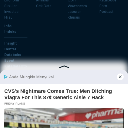
Ekonomi
Analisis
Opini
Katalogue
Sirkular
Cek Data
Wawancara
Foto
Investasi
Laporan
Podcast
Hijau
Khusus
Info
Indeks
Insight
Center
Databoks
Event
KatadataOto
Langganan Newsletter
Email
Daftar
Ikuti Kami