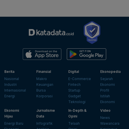
Berita
Finansial
Digital
Ekonopedia
Nasional
Makro
E-Commerce
Sejarah
Industri
Keuangan
Fintech
Ekonomi
Internasional
Bursa
Startup
Profil
Energi
Korporasi
Gadget
Istilah
Teknologi
Ekonomi
Ekonomi
Jurnalisme
In-Depth &
Video
Hijau
Data
Opini
News
Energi Baru
Infografik
Telaah
Wawancara