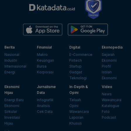
Berita
Finansial
Digital
Ekonopedia
Nasional
Makro
E-Commerce
Sejarah
Industri
Keuangan
Fintech
Ekonomi
Internasional
Bursa
Startup
Profil
Energi
Korporasi
Gadget
Istilah
Teknologi
Ekonomi
Ekonomi
Jurnalisme
In-Depth &
Video
Hijau
Data
Opini
News
Energi Baru
Infografik
Telaah
Wawancara
Ekonomi
Analisis
Opini
Katalogue
Sirkular
Cek Data
Wawancara
Foto
Investasi
Laporan
Podcast
Hijau
Khusus