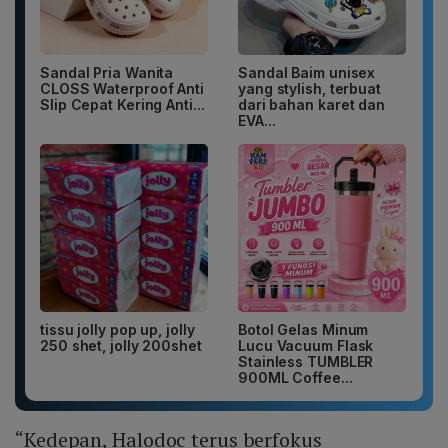
Sandal Pria Wanita
Sandal Baim unisex
CLOSS Waterproof Anti
yang stylish, terbuat
Slip Cepat Kering Anti...
dari bahan karet dan
EVA...
tissu jolly pop up, jolly
Botol Gelas Minum
250 shet, jolly 200shet
Lucu Vacuum Flask
Stainless TUMBLER
900ML Coffee...
“Kedepan, Halodoc terus berfokus