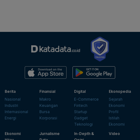
Berita
Finansial
Digital
Ekonopedia
Nasional
Makro
E-Commerce
Sejarah
Industri
Keuangan
Fintech
Ekonomi
Internasional
Bursa
Startup
Profil
Energi
Korporasi
Gadget
Istilah
Teknologi
Ekonomi
Ekonomi
Jurnalisme
In-Depth &
Video
Hijau
Data
Opini