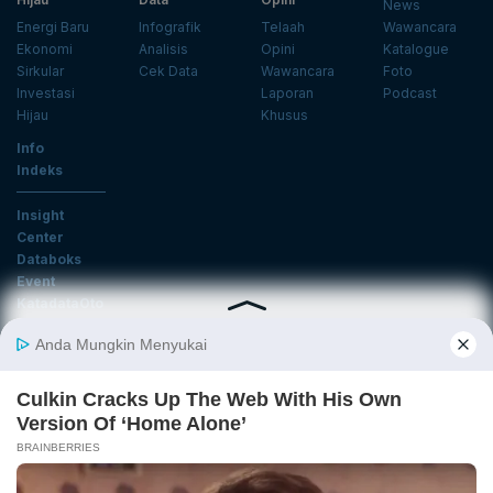
News
Energi Baru
Infografik
Telaah
Wawancara
Ekonomi
Analisis
Opini
Katalogue
Sirkular
Cek Data
Wawancara
Foto
Investasi
Laporan
Podcast
Hijau
Khusus
Info
Indeks
Insight
Center
Databoks
Event
KatadataOto
Langganan Newsletter
Email
Daftar
Ikuti Kami