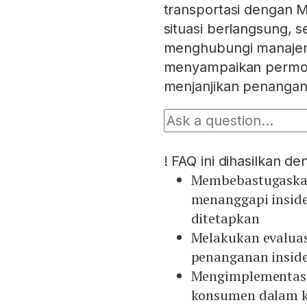
transportasi dengan 
situasi berlangsung, 
menghubungi manajeme
menyampaikan permoh
menjanjikan penangan
!
FAQ ini dihasilkan d
Membebastugaskan 
menanggapi inside
ditetapkan
Melakukan evalua
penanganan inside
Mengimplementasi
konsumen dalam ku