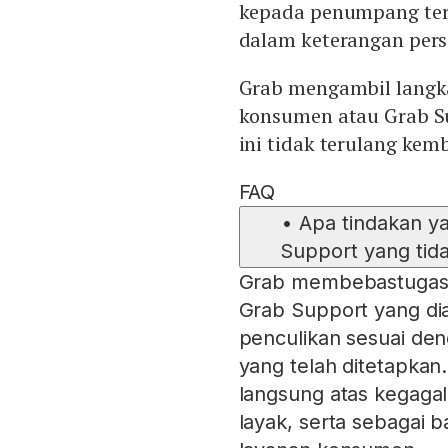
kepada penumpang ter
dalam keterangan pers,
Grab mengambil langk
konsumen atau Grab Su
ini tidak terulang kem
FAQ
•
Apa tindakan y
Support yang tid
Grab membebastugask
Grab Support yang di
penculikan sesuai de
yang telah ditetapkan
langsung atas kegagal
layak, serta sebagai 