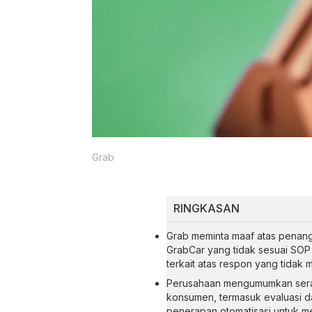
Grab
RINGKASAN
Grab meminta maaf atas penan
GrabCar yang tidak sesuai SO
terkait atas respon yang tidak 
Perusahaan mengumumkan seran
konsumen, termasuk evaluasi d
penerapan otomatisasi untuk 