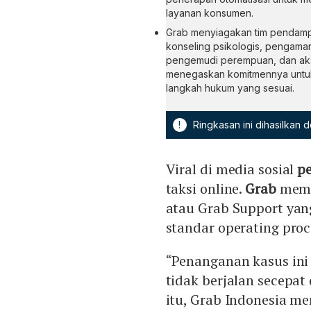
layanan konsumen.
Grab menyiagakan tim pendamp
konseling psikologis, pengaman
pengemudi perempuan, dan aks
menegaskan komitmennya untuk
langkah hukum yang sesuai.
!
Ringkasan ini dihasilkan
Viral di media sosial
p
taksi online.
Grab
memb
atau Grab Support yan
standar operating proc
“Penanganan kasus ini
tidak berjalan secepat
itu, Grab Indonesia m