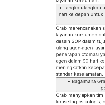
layanan konsumen.
•
Langkah‑langkah a
hari ke depan untuk
Grab merencanakan se
layanan konsumen dala
desain SOP dalam tujuh
ulang agen‑agen laya
penerapan otomasi ya
agen dalam 90 hari ke
meningkatkan kecepat
standar keselamatan.
•
Bagaimana Gra
p
Grab menyiapkan tim
konseling psikologis,