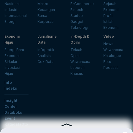
Nasional
Makro
E-Commerce
Sejarah
Industri
Keuangan
Fintech
Ekonomi
Internasional
Bursa
Startup
Profil
Energi
Korporasi
Gadget
Istilah
Teknologi
Ekonomi
Ekonomi
Jurnalisme
In-Depth &
Video
Hijau
Data
Opini
News
Energi Baru
Infografik
Telaah
Wawancara
Ekonomi
Analisis
Opini
Katalogue
Sirkular
Cek Data
Wawancara
Foto
Investasi
Laporan
Podcast
Hijau
Khusus
Info
Indeks
Insight
Center
Databoks
Event
KatadataOto