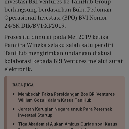
investasi BRI Ventures ke TaniHub Group
sebagai pihak bertanggung jawab dianggap "error in
persona".
berlangsung berdasarkan Buku Pedoman
Operasional Investasi (BPO) BVI Nomor
24/SK-DIR/BVI/XI/2019.
Proses itu dimulai pada Mei 2019 ketika
Pamitra Wineka selaku salah satu pendiri
TaniHub mengirimkan undangan diskusi
kolaborasi kepada BRI Ventures melalui surat
elektronik.
BACA JUGA
Membedah Fakta Persidangan Bos BRI Ventures
William Gozali dalam Kasus TaniHub
Jeratan Kerugian Negara untuk Para Peternak
Investasi Startup
Tiga Akademisi Ajukan Amicus Curiae soal Kasus