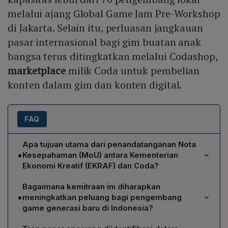
melalui ajang Global Game Jam Pre-Workshop
di Jakarta. Selain itu, perluasan jangkauan
pasar internasional bagi gim buatan anak
bangsa terus ditingkatkan melalui Codashop,
marketplace
milik Coda untuk pembelian
konten dalam gim dan konten digital.
FAQ
Apa tujuan utama dari penandatanganan Nota
•
Kesepahaman (MoU) antara Kementerian
Ekonomi Kreatif (EKRAF) dan Coda?
MoU tersebut bertujuan mempercepat pertumbuhan
Bagaimana kemitraan ini diharapkan
ekosistem game Indonesia dengan membekali
•
meningkatkan peluang bagi pengembang
pengembang lokal pada pengetahuan, perangkat
game generasi baru di Indonesia?
komersial, dan kapabilitas bisnis secara komprehensif,
Melalui akses ke infrastruktur, jejaring, dan peluang
sehingga mereka dapat memperluas akses ke pasar