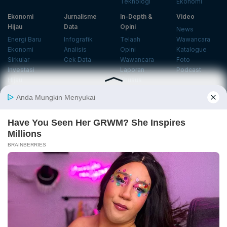
Teknologi
Ekonomi
Ekonomi
Jurnalisme
In-Depth &
Video
Hijau
Data
Opini
News
Energi Baru
Infografik
Telaah
Wawancara
Ekonomi
Analisis
Opini
Katalogue
Sirkular
Cek Data
Wawancara
Foto
Investasi
Laporan
Podcast
Hijau
Khusus
Info
Indeks
Insight
Center
Databoks
Event
KatadataOto
Langganan Newsletter
Email
Daftar