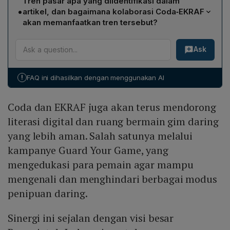
Tren pasar apa yang diidentifikasi dalam
komersial Coda, pengembang akan memperoleh
internasional serta meningkatkan daya saing global.
•
artikel, dan bagaimana kolaborasi Coda‑EKRAF
pelatihan, perangkat teknis, serta dukungan pemasaran
akan memanfaatkan tren tersebut?
melalui platform seperti Codashop. Selain itu, program
Artikel mencatat peningkatan pendapatan industri game
literasi digital seperti Guard Your Game akan
Ask
Indonesia hingga US$1,5 miliar pada 2030,
menciptakan lingkungan bermain yang lebih aman,
pertumbuhan pembayaran out‑of‑app menjadi 38 % di
memperkuat kemampuan mereka dalam membangun
Asia Tenggara, serta dominasi dompet digital (55 %)
bisnis berkelanjutan dan menjangkau pemain di seluruh
!
FAQ ini dihasilkan dengan menggunakan AI
dan pembayaran lewat operator seluler. Coda akan
dunia.
menyediakan solusi pembayaran adaptif, perangkat
Coda dan EKRAF juga akan terus mendorong
komersial, dan keahlian teknis agar pengembang dapat
mengoptimalkan pendapatan dari kanal‑kanal tersebut
literasi digital dan ruang bermain gim daring
dan menembus pasar global.
yang lebih aman. Salah satunya melalui
kampanye Guard Your Game, yang
mengedukasi para pemain agar mampu
mengenali dan menghindari berbagai modus
penipuan daring.
Sinergi ini sejalan dengan visi besar