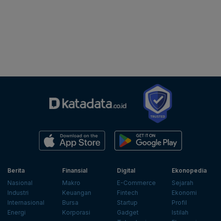
Berita
Finansial
Digital
Ekonopedia
Nasional
Makro
E-Commerce
Sejarah
Industri
Keuangan
Fintech
Ekonomi
Internasional
Bursa
Startup
Profil
Energi
Korporasi
Gadget
Istilah