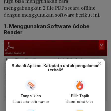
juga bisa menggunakan cara
menggabungkan 2 file PDF secara offline
dengan menggunakan software berikut ini.
1. Menggunakan Software Adobe
Reader
×
Buka di Aplikasi Katadata untuk pengalaman
terbaik!
Tanpa Iklan
Pilih Topik
Baca berita lebih nyaman
Sesuai minat Anda