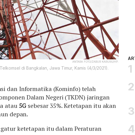
AR
ANTARA FOTO/ZABUR KARURU/HP.
Telkomsel di Bangkalan, Jawa Timur, Kamis (4/3/2021).
i dan Informatika (Kominfo) telah
omponen Dalam Negeri (TKDN) jaringan
ma atau
5G
sebesar 35%. Ketetapan itu akan
hun depan.
gatur ketetapan itu dalam Peraturan