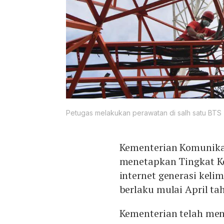
Petugas melakukan perawatan di salh satu BTS 
Kementerian Komunikas
menetapkan Tingkat K
internet generasi keli
berlaku mulai April ta
Kementerian telah men