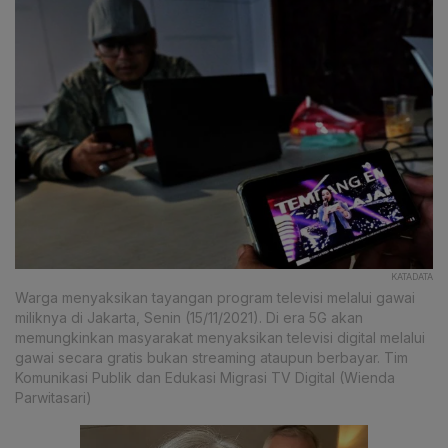
KATADATA
Warga menyaksikan tayangan program televisi melalui gawai
miliknya di Jakarta, Senin (15/11/2021). Di era 5G akan
memungkinkan masyarakat menyaksikan televisi digital melalui
gawai secara gratis bukan streaming ataupun berbayar. Tim
Komunikasi Publik dan Edukasi Migrasi TV Digital (Wienda
Parwitasari)