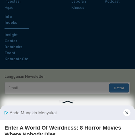
Investasi
Laporan
Podcast
Hijau
Khusus
Info
Indeks
Insight
Center
Databoks
Event
KatadataOto
Langganan Newsletter
Email
Daftar
Ikuti Kami
Tentang Katadata
Advertising
Karier
Pedoman Media Siber
Kebijakan Privasi
Disclaimer
Hubungi Kami