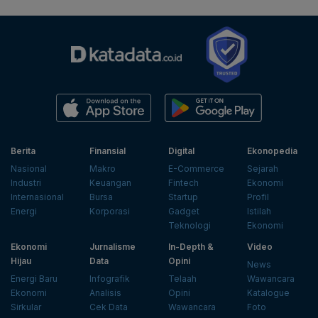
Berita
Finansial
Digital
Ekonopedia
Nasional
Makro
E-Commerce
Sejarah
Industri
Keuangan
Fintech
Ekonomi
Internasional
Bursa
Startup
Profil
Energi
Korporasi
Gadget
Istilah
Teknologi
Ekonomi
Ekonomi
Jurnalisme
In-Depth &
Video
Hijau
Data
Opini
News
Energi Baru
Infografik
Telaah
Wawancara
Ekonomi
Analisis
Opini
Katalogue
Sirkular
Cek Data
Wawancara
Foto