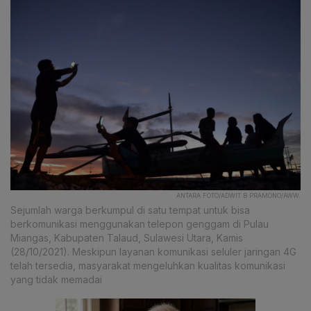
ANTARA FOTO/ADWIT B PRAMONO/AWW.
Sejumlah warga berkumpul di satu tempat untuk bisa
berkomunikasi menggunakan telepon genggam di Pulau
Miangas, Kabupaten Talaud, Sulawesi Utara, Kamis
(28/10/2021). Meskipun layanan komunikasi seluler jaringan 4G
telah tersedia, masyarakat mengeluhkan kualitas komunikasi
yang tidak memadai