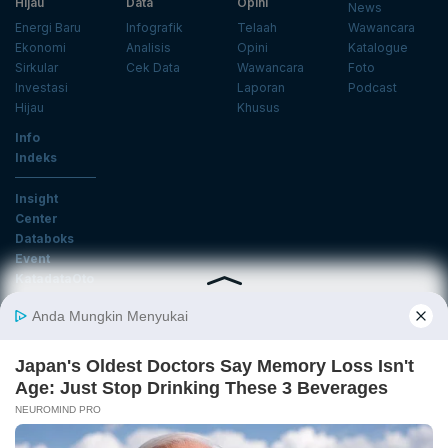
Hijau
Data
Opini
News
Energi Baru
Infografik
Telaah
Wawancara
Ekonomi
Analisis
Opini
Katalogue
Sirkular
Cek Data
Wawancara
Foto
Investasi
Laporan
Podcast
Hijau
Khusus
Info
Indeks
Insight
Center
Databoks
Event
KatadataOto
Langganan Newsletter
Email
Daftar
Ikuti Kami