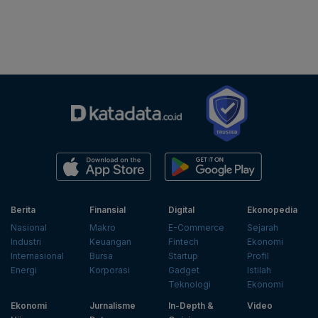
Berita
Finansial
Digital
Ekonopedia
Nasional
Makro
E-Commerce
Sejarah
Industri
Keuangan
Fintech
Ekonomi
Internasional
Bursa
Startup
Profil
Energi
Korporasi
Gadget
Istilah
Teknologi
Ekonomi
Ekonomi
Jurnalisme
In-Depth &
Video