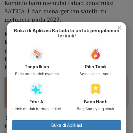
Kominfo baru memulai tahap konstruksi
SATRIA-1 dan menargetkan satelit itu
meluncur pada 2023.
×
Buka di Aplikasi Katadata untuk pengalaman
Kementerian membangun SATRIA-1 dengan
terbaik!
kapasitas 150 GB per detik. Satelit ini akan
menyediakan internet di 150 ribu titik
layanan publik, yang saat ini belum terakses
internet memadai.
Tanpa Iklan
Pilih Topik
Baca berita lebih nyaman
Sesuai minat Anda
BACA JUGA
Tren Ponsel 2022, Adopsi 5G dengan Fitur
Penunjang Metaverse
Fitur AI
Baca Nanti
Lebih mudah berbagi artikel
Bagi Anda yang sibuk
Sebelumnya, berdasarkan riset perusahaan
telekomunikasi global Ericsson, jumlah
Buka di Aplikasi