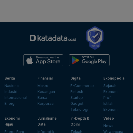
Berita
Finansial
Digital
Ekonopedia
Nasional
Makro
E-Commerce
Sejarah
Industri
Keuangan
Fintech
Ekonomi
Internasional
Bursa
Startup
Profil
Energi
Korporasi
Gadget
Istilah
Teknologi
Ekonomi
Ekonomi
Jurnalisme
In-Depth &
Video
Hijau
Data
Opini
News
Energi Baru
Infografik
Telaah
Wawancara