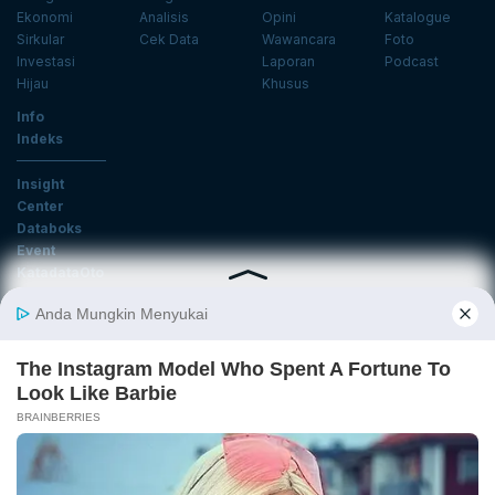
Ekonomi
Analisis
Opini
Katalogue
Sirkular
Cek Data
Wawancara
Foto
Investasi
Laporan
Podcast
Hijau
Khusus
Info
Indeks
Insight
Center
Databoks
Event
KatadataOto
Langganan Newsletter
Email
Daftar
Ikuti Kami