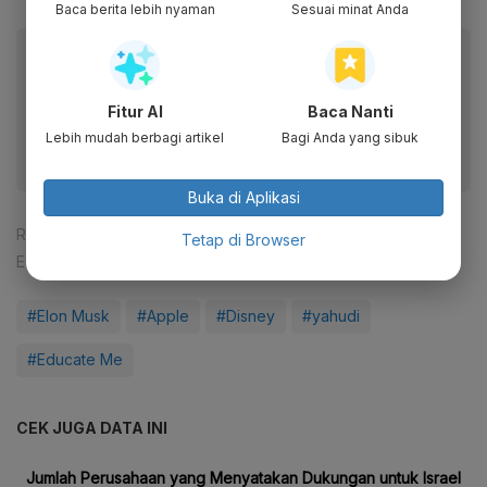
Baca berita lebih nyaman
Sesuai minat Anda
Baca artikel ini lewat aplikasi mobile.
Dapatkan pengalaman membaca lebih nyaman dan nikmati
fitur menarik lainnya lewat aplikasi mobile Katadata.
Fitur AI
Baca Nanti
Lebih mudah berbagi artikel
Bagi Anda yang sibuk
Buka di Aplikasi
Reporter:
Lenny Septiani
Tetap di Browser
Editor:
Desy Setyowati
#Elon Musk
#Apple
#Disney
#yahudi
#Educate Me
CEK JUGA DATA INI