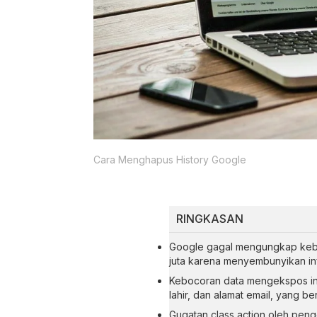
Cara Menghapus History Google
RINGKASAN
Google gagal mengungkap keb
juta karena menyembunyikan in
Kebocoran data mengekspos inf
lahir, dan alamat email, yang be
Gugatan class action oleh pe