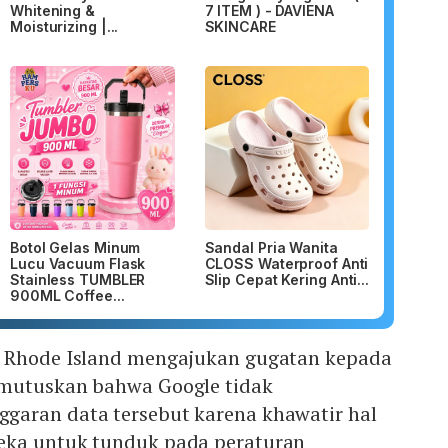
Whitening &
7 ITEM ) - DAVIENA
Moisturizing |...
SKINCARE
Botol Gelas Minum
Sandal Pria Wanita
Lucu Vacuum Flask
CLOSS Waterproof Anti
Stainless TUMBLER
Slip Cepat Kering Anti...
900ML Coffee...
h Rhode Island mengajukan gugatan kepada
emutuskan bahwa Google tidak
aran data tersebut karena khawatir hal
eka untuk tunduk pada peraturan