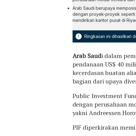
Arab Saudi berupaya memposisik
dengan proyek-proyek seperti
mendirikan kantor pusat di Riya
!
Ringkasan ini dihasilkan
Arab Saud
i dalam pe
pendanaan US$ 40 mili
kecerdasan buatan alias 
bagian dari upaya dive
Public Investment Fun
dengan perusahaan moda
yakni Andreessen Horow
PIF diperkirakan memil