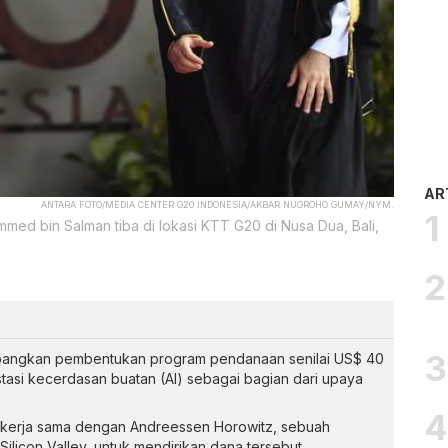
AR
ANTARA FOTO/MEDIA CENTER G20 INDONESIA/AKBAR NUGROHO GUMAY/NYM.
ed bin Salman tiba di lokasi KTT G20 di Nusa Dua, Bali,
bangkan pembentukan program pendanaan senilai US$ 40
stasi kecerdasan buatan (AI) sebagai bagian dari upaya
bekerja sama dengan Andreessen Horowitz, sebuah
ilicon Valley, untuk mendirikan dana tersebut.