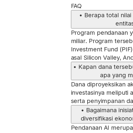
FAQ
•
Berapa total nil
entita
Program pendanaan y
miliar. Program terse
Investment Fund (PIF)
asal Silicon Valley, A
•
Kapan dana tersebu
apa yang me
Dana diproyeksikan ak
investasinya meliputi ar
serta penyimpanan dat
•
Bagaimana inisi
diversifikasi ekon
Pendanaan AI merupaka