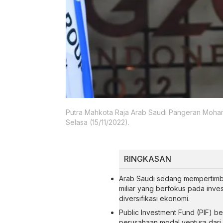
Putra Mahkota Raja Arab Saudi Pangeran Mohamm
Selasa (15/11/2022).
RINGKASAN
Arab Saudi sedang mempertim
miliar yang berfokus pada inve
diversifikasi ekonomi.
Public Investment Fund (PIF) 
perusahaan modal ventura dari S