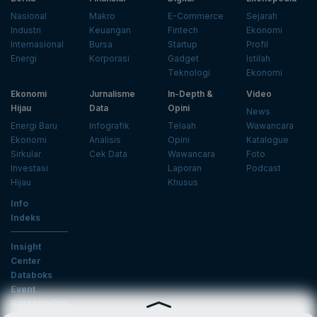
Nasional
Makro
E-Commerce
Sejarah
Industri
Keuangan
Fintech
Ekonomi
Internasional
Bursa
Startup
Profil
Energi
Korporasi
Gadget
Istilah
Teknologi
Ekonomi
Ekonomi
Jurnalisme
In-Depth &
Video
Hijau
Data
Opini
News
Energi Baru
Infografik
Telaah
Wawancara
Ekonomi
Analisis
Opini
Katalogue
Sirkular
Cek Data
Wawancara
Foto
Investasi
Laporan
Podcast
Hijau
Khusus
Info
Indeks
Insight
Center
Databoks
Event
KatadataOto