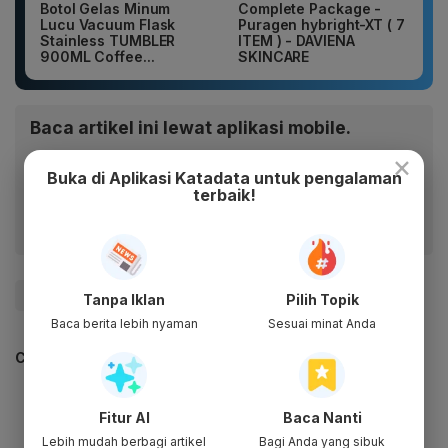
Botol Gelas Minum
Complete Package -
Lucu Vacuum Flask
Puragen hybright-XT ( 7
Stainless TUMBLER
ITEM ) - DAVIENA
900ML Coffee...
SKINCARE
Baca artikel ini lewat aplikasi mobile.
×
Dapatkan pengalaman membaca lebih nyaman dan nikmati
Buka di Aplikasi Katadata untuk pengalaman
fitur menarik lainnya lewat aplikasi mobile Katadata.
terbaik!
#gerhana matahari
#Gerhana
#Update Me
Tanpa Iklan
Pilih Topik
Baca berita lebih nyaman
Sesuai minat Anda
CEK JUGA DATA INI
Fitur AI
Baca Nanti
Lebih mudah berbagi artikel
Bagi Anda yang sibuk