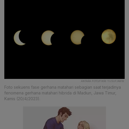
ANTARA FOTO/FIKRI YUSUF/AWW.
Foto sekuens fase gerhana matahari sebagian saat terjadinya
fenomena gerhana matahari hibrida di Madiun, Jawa Timur,
Kamis (20/4/2023).