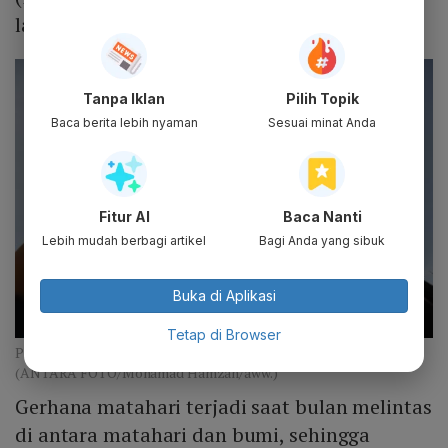
lalu.
Tanpa Iklan
Pilih Topik
Baca berita lebih nyaman
Sesuai minat Anda
Fitur AI
Baca Nanti
Lebih mudah berbagi artikel
Bagi Anda yang sibuk
Buka di Aplikasi
Tetap di Browser
PENGAMATAN FENOMENA GERHANA MATAHARI DI PALU
(ANTARA FOTO/Mohamad Hamzah/aww.)
Gerhana matahari terjadi saat bulan melintas
di antara matahari dan bumi, sehingga