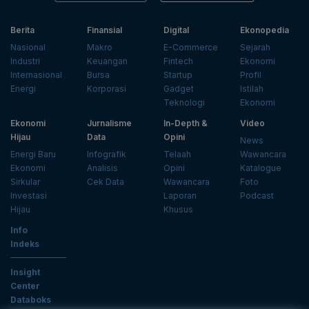
Berita
Finansial
Digital
Ekonopedia
Nasional
Makro
E-Commerce
Sejarah
Industri
Keuangan
Fintech
Ekonomi
Internasional
Bursa
Startup
Profil
Energi
Korporasi
Gadget
Istilah
Teknologi
Ekonomi
Ekonomi
Jurnalisme
In-Depth &
Video
Hijau
Data
Opini
News
Energi Baru
Infografik
Telaah
Wawancara
Ekonomi
Analisis
Opini
Katalogue
Sirkular
Cek Data
Wawancara
Foto
Investasi
Laporan
Podcast
Hijau
Khusus
Info
Indeks
Insight
Center
Databoks