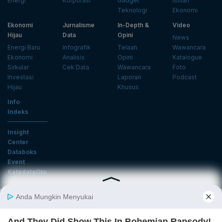
Energi
Korporasi
Gadget
Istilah
Teknologi
Ekonomi
Ekonomi
Jurnalisme
In-Depth &
Video
Hijau
Data
Opini
News
Energi Baru
Infografik
Telaah
Wawancara
Ekonomi
Analisis
Opini
Katalogue
Sirkular
Cek Data
Wawancara
Foto
Investasi
Laporan
Podcast
Hijau
Khusus
Info
Indeks
Insight
Center
Databoks
Event
KatadataOto
Langganan Newsletter
Email
Daftar