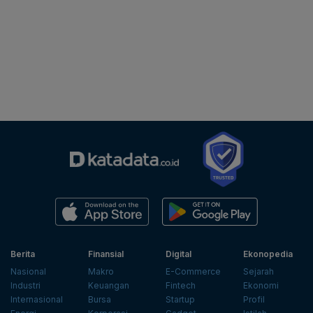
Berita
Finansial
Digital
Ekonopedia
Nasional
Makro
E-Commerce
Sejarah
Industri
Keuangan
Fintech
Ekonomi
Internasional
Bursa
Startup
Profil