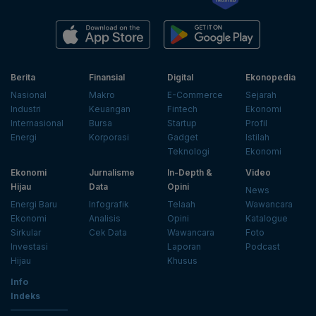
Berita
Finansial
Digital
Ekonopedia
Nasional
Makro
E-Commerce
Sejarah
Industri
Keuangan
Fintech
Ekonomi
Internasional
Bursa
Startup
Profil
Energi
Korporasi
Gadget
Istilah
Teknologi
Ekonomi
Ekonomi
Jurnalisme
In-Depth &
Video
Hijau
Data
Opini
News
Energi Baru
Infografik
Telaah
Wawancara
Ekonomi
Analisis
Opini
Katalogue
Sirkular
Cek Data
Wawancara
Foto
Investasi
Laporan
Podcast
Hijau
Khusus
Info
Indeks