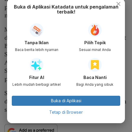
×
pemanfaatan AI demi kemajuan rakyat
Buka di Aplikasi Katadata untuk pengalaman
terbaik!
masing-masing,” ujar dia.
Menteri Kominfo Budi Arie Setiadi
didampingi oleh Dirjen PPI Wayan Toni, Dirut
Tanpa Iklan
Pilih Topik
Bakti Kominfo Fadhilah Mathar, serta jajaran
Baca berita lebih nyaman
Sesuai minat Anda
Staf Khusus Menkominfo Sarwoto
Atmosutarno, Daniel Hutagalung, Jobpie
Sugiharto, dan Dedy Permadi dalam
Fitur AI
Baca Nanti
pertemuan tersebut.
Lebih mudah berbagi artikel
Bagi Anda yang sibuk
Sementara itu, Wakil Menteri Perindustrian
dan Teknologi Cina Zhongde didampingi oleh
Buka di Aplikasi
sembilan anggota delegasi.
Tetap di Browser