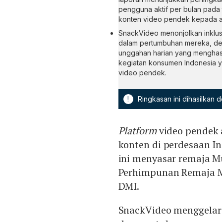
pengguna aktif per bulan pada 
konten video pendek kepada a
SnackVideo menonjolkan inklusi
dalam pertumbuhan mereka, denga
unggahan harian yang menghasilk
kegiatan konsumen Indonesia ya
video pendek.
!
Ringkasan ini dihasilkan
Platform
video pendek 
konten di perdesaan In
ini menyasar remaja 
Perhimpunan Remaja M
DMI.
SnackVideo menggelar