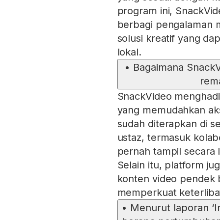
program ini, SnackVi
berbagi pengalaman m
solusi kreatif yang d
lokal.
•
Bagaimana SnackV
rema
SnackVideo menghadir
yang memudahkan akse
sudah diterapkan di se
ustaz, termasuk kola
pernah tampil secara 
Selain itu, platform 
konten video pendek 
memperkuat keterliba
•
Menurut laporan ‘I