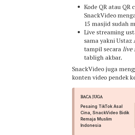
Kode QR atau QR
SnackVideo menga
15 masjid sudah me
Live streaming ust
sama yakni Ustaz 
tampil secara
live
tabligh akbar.
SnackVideo juga mengg
konten video pendek 
BACA JUGA
Pesaing TikTok Asal
Cina, SnackVideo Bidik
Remaja Muslim
Indonesia