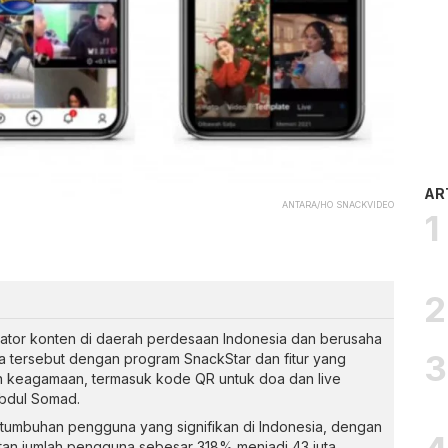
AR
ANTARA/HO SNACKVIDEO
tor konten di daerah perdesaan Indonesia dan berusaha
a tersebut dengan program SnackStar dan fitur yang
keagamaan, termasuk kode QR untuk doa dan live
Abdul Somad.
ertumbuhan pengguna yang signifikan di Indonesia, dengan
an jumlah pengguna sebesar 318% menjadi 43 juta