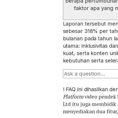
berapa pertumbuhan
faktor apa yang 
Laporan tersebut me
sebesar 318% per tah
bulanan pada tahun lal
utama: inklusivitas d
kuat, serta konten un
kebutuhan serta seler
!
FAQ ini dihasilkan d
Platform
video pendek 
Ltd itu juga membidik
menyediakan dua fitur,