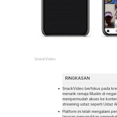
SnackVideo
RINGKASAN
SnackVideo berfokus pada krea
menarik remaja Muslim di negar
mempermudah akses ke konten 
streaming ustaz seperti Ustaz 
Platform ini telah mengalami p
laporan menunjukkan peningkat