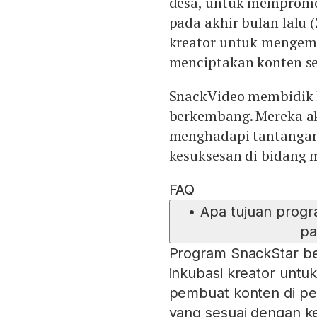
desa, untuk mempromos
pada akhir bulan lalu 
kreator untuk mengemb
menciptakan konten se
SnackVideo membidik k
berkembang. Mereka a
menghadapi tantangan
kesuksesan di bidang 
FAQ
•
Apa tujuan progr
pa
Program SnackStar be
inkubasi kreator unt
pembuat konten di pe
yang sesuai dengan ke