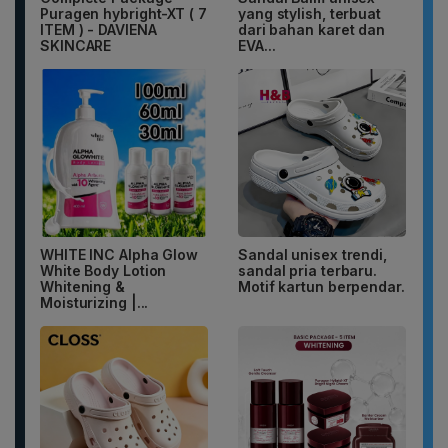
Puragen hybright-XT ( 7
yang stylish, terbuat
ITEM ) - DAVIENA
dari bahan karet dan
SKINCARE
EVA...
WHITE INC Alpha Glow
Sandal unisex trendi,
White Body Lotion
sandal pria terbaru.
Whitening &
Motif kartun berpendar.
Moisturizing |...