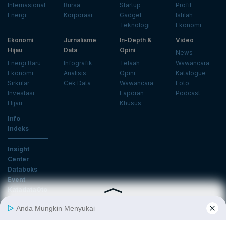
Internasional
Bursa
Startup
Profil
Energi
Korporasi
Gadget
Istilah
Teknologi
Ekonomi
Ekonomi
Jurnalisme
In-Depth &
Video
Hijau
Data
Opini
News
Energi Baru
Infografik
Telaah
Wawancara
Ekonomi
Analisis
Opini
Katalogue
Sirkular
Cek Data
Wawancara
Foto
Investasi
Laporan
Podcast
Hijau
Khusus
Info
Indeks
Insight
Center
Databoks
Event
KatadataOto
Langganan Newsletter