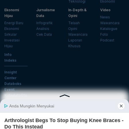
Teknologi
Ekonomi
Ekonomi
Jurnalisme
In-Depth &
Video
Hijau
Data
Opini
News
Energi Baru
Infografik
Telaah
Wawancara
Ekonomi
Analisis
Opini
Katalogue
Sirkular
Cek Data
Wawancara
Foto
Investasi
Laporan
Podcast
Hijau
Khusus
Info
Indeks
Insight
Center
Databoks
Event
KatadataOto
Langganan Newsletter
Email
Daftar