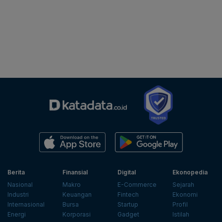
Berita
Finansial
Digital
Ekonopedia
Nasional
Makro
E-Commerce
Sejarah
Industri
Keuangan
Fintech
Ekonomi
Internasional
Bursa
Startup
Profil
Energi
Korporasi
Gadget
Istilah