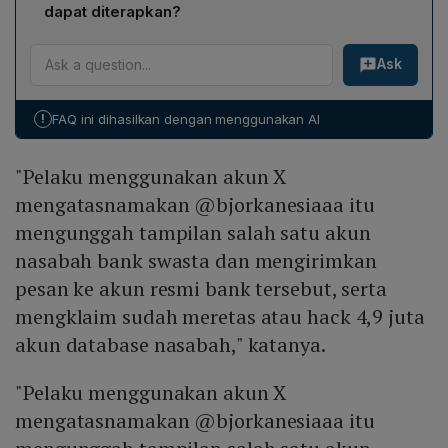
basis data nasabah bank swasta ke X, bahkan
dapat diterapkan?
menyebut memiliki 890 ribu akses ke data nasabah dan
WFT dikenakan Pasal 46 jo Pasal 30, Pasal 48 jo Pasal
4,9 juta basis data BCA. Pihak BCA melalui EVP
Ask
32, atau Pasal 51 ayat (1) jo Pasal 35 Undang‑Undang
Corporate Communication and Social Responsibility
Nomor 11 Tahun 2008 tentang Informasi dan Transaksi
Hera F Haryn membantah adanya kebocoran data
Elektronik, sebagaimana diubah oleh UU Nomor 1
nasabah dan menegaskan tidak ada data yang bocor.
!
FAQ ini dihasilkan dengan menggunakan AI
Tahun 2024. Ancaman pidana paling lama 12 tahun
penjara dan denda hingga Rp 12 miliar.
"Pelaku menggunakan akun X
mengatasnamakan @bjorkanesiaaa itu
mengunggah tampilan salah satu akun
nasabah bank swasta dan mengirimkan
pesan ke akun resmi bank tersebut, serta
mengklaim sudah meretas atau hack 4,9 juta
akun database nasabah," katanya.
"Pelaku menggunakan akun X
mengatasnamakan @bjorkanesiaaa itu