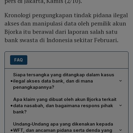
pers di Jakarta, Kamis (2/10).
Kronologi pengungkapan tindak pidana ilegal
akses dan manipulasi data oleh pemilik akun
Bjorka itu berawal dari laporan salah satu
bank swasta di Indonesia sekitar Februari.
FAQ
Siapa tersangka yang ditangkap dalam kasus
•
ilegal akses data bank, dan di mana
penangkapannya?
Tersangka berinisial WFT, berusia 22 tahun, pemilik
Apa klaim yang dibuat oleh akun Bjorka terkait
akun X @bjorka dan @Bjorkanesiaa, ditangkap pada
•
data nasabah, dan bagaimana respons pihak
Selasa 23 September di Kabupaten Minahasa, Sulawesi
bank?
Utara oleh Direktorat Reserse Siber Polda Metro Jaya.
Akun Bjorka mengklaim telah meretas atau hack 4,9 juta
Undang‑Undang apa yang dikenakan kepada
akun database nasabah, serta mengunggah tampilan
•
WFT, dan ancaman pidana serta denda yang