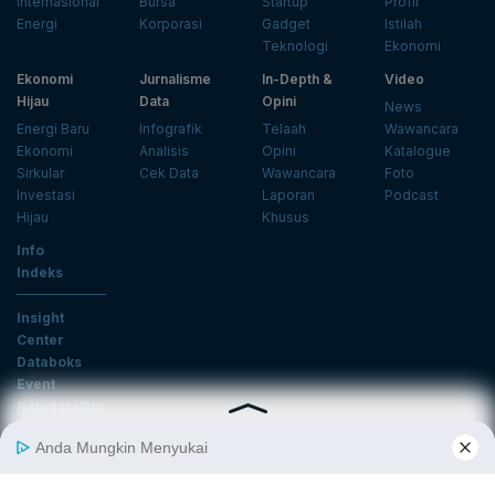
Internasional
Bursa
Startup
Profil
Energi
Korporasi
Gadget
Istilah
Teknologi
Ekonomi
Ekonomi
Jurnalisme
In-Depth &
Video
Hijau
Data
Opini
News
Energi Baru
Infografik
Telaah
Wawancara
Ekonomi
Analisis
Opini
Katalogue
Sirkular
Cek Data
Wawancara
Foto
Investasi
Laporan
Podcast
Hijau
Khusus
Info
Indeks
Insight
Center
Databoks
Event
KatadataOto
Langganan Newsletter