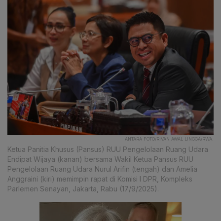
ANTARA FOTO/RIVAN AWAL LINGGA/RWA.
Ketua Panitia Khusus (Pansus) RUU Pengelolaan Ruang Udara
Endipat Wijaya (kanan) bersama Wakil Ketua Pansus RUU
Pengelolaan Ruang Udara Nurul Arifin (tengah) dan Amelia
Anggraini (kiri) memimpin rapat di Komisi I DPR, Kompleks
Parlemen Senayan, Jakarta, Rabu (17/9/2025).