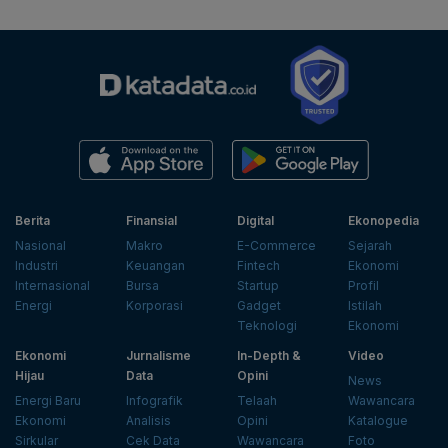
Berita
Finansial
Digital
Ekonopedia
Nasional
Makro
E-Commerce
Sejarah
Industri
Keuangan
Fintech
Ekonomi
Internasional
Bursa
Startup
Profil
Energi
Korporasi
Gadget
Istilah
Teknologi
Ekonomi
Ekonomi
Jurnalisme
In-Depth &
Video
Hijau
Data
Opini
News
Energi Baru
Infografik
Telaah
Wawancara
Ekonomi
Analisis
Opini
Katalogue
Sirkular
Cek Data
Wawancara
Foto