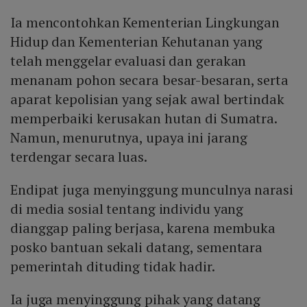
Dengan penyebaran informasi yang lemah, publik lebih
triliunan rupiah dari negara.
Ia mencontohkan Kementerian Lingkungan
mudah terpengaruh oleh cerita viral meski data resmi
menunjukkanusi negara jauh lebih besar.
Hidup dan Kementerian Kehutanan yang
telah menggelar evaluasi dan gerakan
menanam pohon secara besar-besaran, serta
aparat kepolisian yang sejak awal bertindak
memperbaiki kerusakan hutan di Sumatra.
Namun, menurutnya, upaya ini jarang
terdengar secara luas.
Endipat juga menyinggung munculnya narasi
di media sosial tentang individu yang
dianggap paling berjasa, karena membuka
posko bantuan sekali datang, sementara
pemerintah dituding tidak hadir.
Ia juga menyinggung pihak yang datang