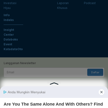
Investasi
Laporan
Podcast
Hijau
Khusus
Info
Indeks
Insight
Center
Databoks
Event
KatadataOto
Langganan Newsletter
Email
Daftar
Ikuti Kami
Tentang Katadata
Advertising
Karier
Pedoman Media Siber
Kebijakan Privasi
Disclaimer
Hubungi Kami