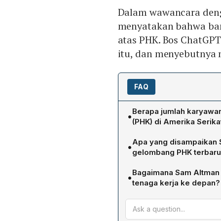
Dalam wawancara den
menyatakan bahwa ba
atas PHK. Bos ChatGPT
itu, dan menyebutnya m
FAQ
Berapa jumlah karyawa
•
(PHK) di Amerika Serika
Menurut data USA Facts, se
Apa yang disampaikan S
•
tahun lalu hingga Februar
gelombang PHK terbaru
PHK tersebut.
Sam Altman berpendapat b
Bagaimana Sam Altman 
•
menilai bahwa sebagian p
tenaga kerja ke depan?
menjelaskan PHK, padahal
Altman yakin AI akan menc
tahun ke depan.
kekayaan global, meski aka
menekankan bahwa disrupsi