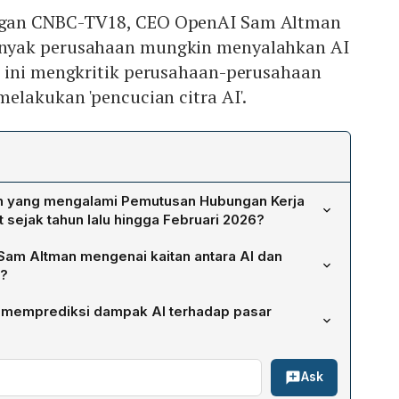
gan CNBC-TV18, CEO OpenAI Sam Altman
nyak perusahaan mungkin menyalahkan AI
 ini mengkritik perusahaan-perusahaan
elakukan 'pencucian citra AI'.
n yang mengalami Pemutusan Hubungan Kerja
t sejak tahun lalu hingga Februari 2026?
kitar 1,72 juta karyawan telah mengalami PHK di AS sejak
am Altman mengenai kaitan antara AI dan
i 2026, dengan AI disebut sebagai faktor dalam sebagian
?
ahwa tidak semua PHK dapat disalahkan pada AI; ia
memprediksi dampak AI terhadap pasar
erusahaan menggunakan "pencucian citra AI" untuk
 dampak AI baru akan terasa signifikan dalam beberapa
iptakan jenis pekerjaan baru serta meningkatkan
Ask
n ada hilangnya kelas pekerjaan tertentu. Ia
 AI tidak dapat dihindari tetapi dampak bersihnya tidak