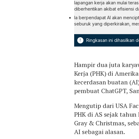
lapangan kerja akan mulai teras
diberhentikan akibat efisiensi 
Ia berpendapat AI akan mencipt
seburuk yang diperkirakan, mesk
!
Ringkasan ini dihasilkan
Hampir dua juta kar
Kerja (PHK) di Amerika
kecerdasan buatan (AI)
pembuat ChatGPT, Sam 
Mengutip dari USA Fac
PHK di AS sejak tahun l
Gray & Christmas, seb
AI sebagai alasan.