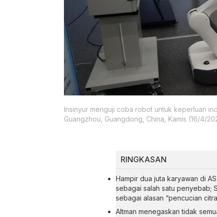
Insinyur menguji coba robot untuk keperluan in
Guangzhou, Guangdong, China, Kamis (16/4/20
RINGKASAN
Hampir dua juta karyawan di AS
sebagai salah satu penyebab; 
sebagai alasan “pencucian citra 
Altman menegaskan tidak semu