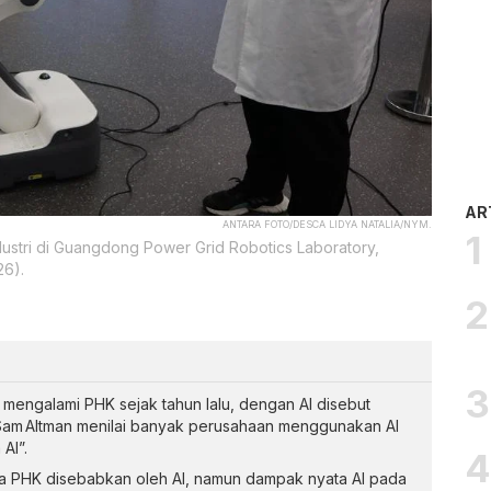
AR
ANTARA FOTO/DESCA LIDYA NATALIA/NYM.
dustri di Guangdong Power Grid Robotics Laboratory,
26).
 mengalami PHK sejak tahun lalu, dengan AI disebut
Sam Altman menilai banyak perusahaan menggunakan AI
AI”.
a PHK disebabkan oleh AI, namun dampak nyata AI pada