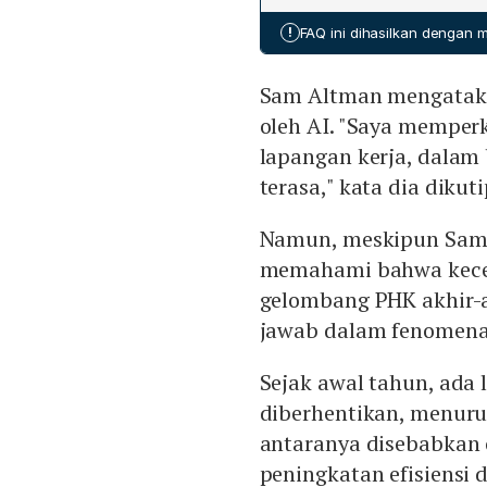
seburuk yang diperkirakan
!
FAQ ini dihasilkan dengan
Sam Altman mengatakan
oleh AI. "Saya memper
lapangan kerja, dalam
terasa," kata dia dikut
Namun, meskipun Sam
memahami bahwa kecer
gelombang PHK akhir-ak
jawab dalam fenomena
Sejak awal tahun, ada l
diberhentikan, menurut 
antaranya disebabkan o
peningkatan efisiensi 