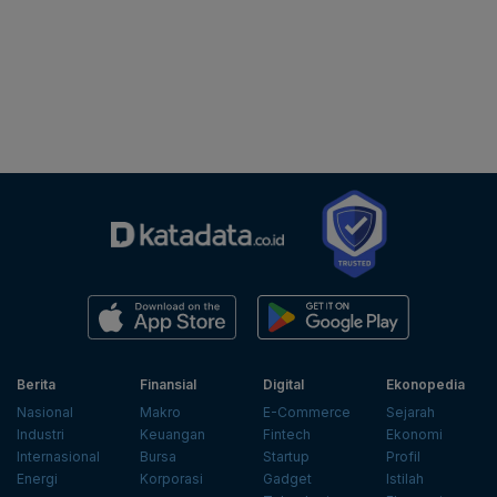
Berita
Finansial
Digital
Ekonopedia
Nasional
Makro
E-Commerce
Sejarah
Industri
Keuangan
Fintech
Ekonomi
Internasional
Bursa
Startup
Profil
Energi
Korporasi
Gadget
Istilah