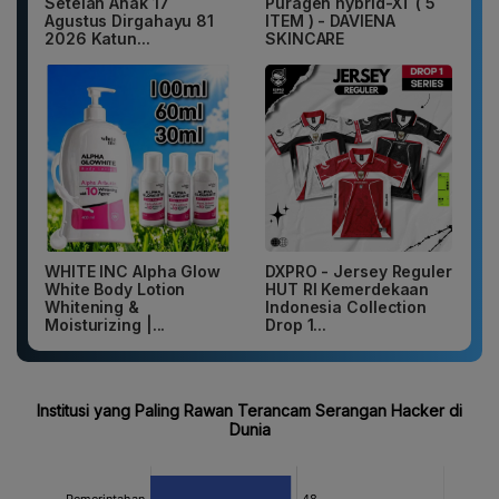
Setelan Anak 17
Puragen hybrid-XT ( 5
Agustus Dirgahayu 81
ITEM ) - DAVIENA
2026 Katun...
SKINCARE
WHITE INC Alpha Glow
DXPRO - Jersey Reguler
White Body Lotion
HUT RI Kemerdekaan
Whitening &
Indonesia Collection
Moisturizing |...
Drop 1...