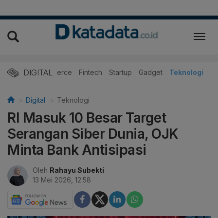
DIGITAL
E-Commerce
Fintech
Startup
Gadget
Teknologi
Digital
Teknologi
RI Masuk 10 Besar Target
Serangan Siber Dunia, OJK
Minta Bank Antisipasi
Oleh
Rahayu Subekti
13 Mei 2026, 12:58