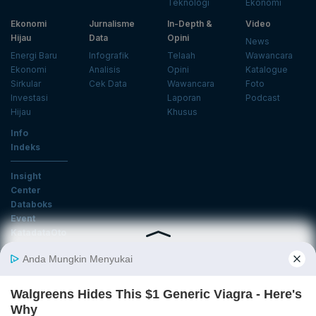
Teknologi
Ekonomi
Ekonomi
Jurnalisme
In-Depth &
Video
Hijau
Data
Opini
News
Energi Baru
Infografik
Telaah
Wawancara
Ekonomi
Analisis
Opini
Katalogue
Sirkular
Cek Data
Wawancara
Foto
Investasi
Laporan
Podcast
Hijau
Khusus
Info
Indeks
Insight
Center
Databoks
Event
KatadataOto
Langganan Newsletter
Email
Daftar