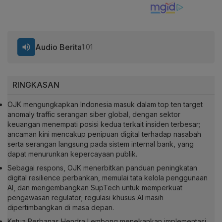
Audio Berita
1:01
RINGKASAN
OJK mengungkapkan Indonesia masuk dalam
top ten target
anomaly traffic
serangan siber global, dengan sektor
keuangan menempati posisi kedua terkait insiden terbesar;
ancaman kini mencakup penipuan digital terhadap nasabah
serta serangan langsung pada sistem internal bank, yang
dapat menurunkan kepercayaan publik.
Sebagai respons, OJK menerbitkan panduan peningkatan
digital resilience
perbankan, memulai tata kelola penggunaan
AI
, dan mengembangkan
SupTech
untuk memperkuat
pengawasan regulator; regulasi khusus AI masih
dipertimbangkan di masa depan.
Ketua Perbanas Hendra Lembong menekankan implementasi