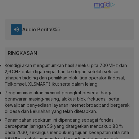
Audio Berita
0:55
RINGKASAN
Komdigi akan mengumumkan hasil seleksi pita 700 MHz dan
2,6 GHz dalam tiga‑empat hari ke depan setelah selesai
tahapan bidding dan pemilihan blok; tiga operator (Indosat,
Telkomsel, XLSMART) ikut serta dalam lelang.
Pengumuman akan memuat peringkat peserta, harga
penawaran masing‑masing, alokasi blok frekuensi, serta
kewajiban penyediaan layanan internet broadband bergerak
di desa dan kelurahan yang telah ditetapkan.
Penambahan spektrum ini dipandang sebagai fondasi
percepatan jaringan 5G yang ditargetkan mencakup 80 %
pada 2030, sekaligus mendukung tujuan kecepatan rata‑rata
100 Mbps untuk layanan fixed broadband dan bergerak.