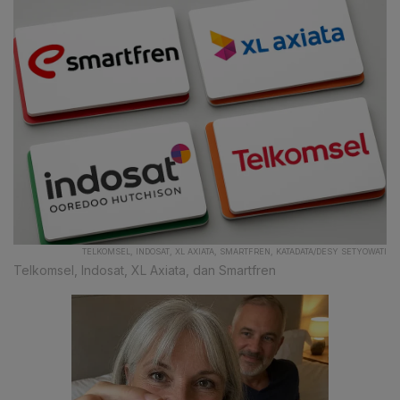
TELKOMSEL, INDOSAT, XL AXIATA, SMARTFREN, KATADATA/DESY SETYOWATI
Telkomsel, Indosat, XL Axiata, dan Smartfren