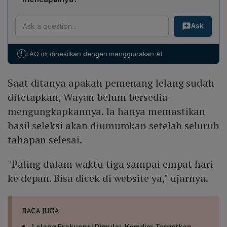
Target pemerintah adalah mencapai cakupan 5G
Ask
sebesar 80 % pada tahun 2030. Penambahan spektrum
700 MHz dan 2,6 GHz menjadi fondasi penting untuk
memperluas jaringan broadband bergerak,
!
FAQ ini dihasilkan dengan menggunakan AI
mempercepat implementasi 5G, serta meningkatkan
kualitas dan pemerataan layanan internet di seluruh
Saat ditanya apakah pemenang lelang sudah
wilayah Indonesia, termasuk desa dan kelurahan yang
belum optimal.
ditetapkan, Wayan belum bersedia
mengungkapkannya. Ia hanya memastikan
hasil seleksi akan diumumkan setelah seluruh
tahapan selesai.
"Paling dalam waktu tiga sampai empat hari
ke depan. Bisa dicek di website ya," ujarnya.
BACA JUGA
Lelang Frekuensi Dimulai, Komdigi Targetkan