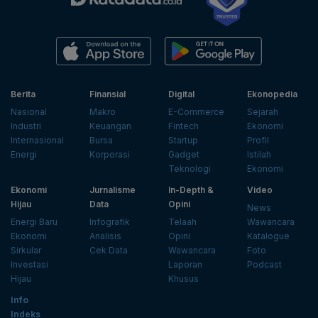
Berita
Finansial
Digital
Ekonopedia
Nasional
Makro
E-Commerce
Sejarah
Industri
Keuangan
Fintech
Ekonomi
Internasional
Bursa
Startup
Profil
Energi
Korporasi
Gadget
Istilah
Teknologi
Ekonomi
Ekonomi
Jurnalisme
In-Depth &
Video
Hijau
Data
Opini
News
Energi Baru
Infografik
Telaah
Wawancara
Ekonomi
Analisis
Opini
Katalogue
Sirkular
Cek Data
Wawancara
Foto
Investasi
Laporan
Podcast
Hijau
Khusus
Info
Indeks