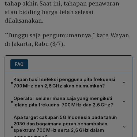
tahap akhir. Saat ini, tahapan penawaran
atau bidding harga telah selesai
dilaksanakan.
"Tunggu saja pengumumannya," kata Wayan
di Jakarta, Rabu (8/7).
FAQ
Kapan hasil seleksi pengguna pita frekuensi
•
700 MHz dan 2,6 GHz akan diumumkan?
Direktorat Jenderal Infrastruktur Digital menyatakan
Operator seluler mana saja yang mengikuti
•
hasil seleksi akan dipublikasikan dalam tiga sampai
lelang pita frekuensi 700 MHz dan 2,6 GHz?
empat hari ke depan dan dapat dilihat di situs resmi
Tiga operator yang ikut lelang adalah PT Indosat Tbk,
Kementerian Komunikasi dan Digital.
Apa target cakupan 5G Indonesia pada tahun
PT Telekomunikasi Selular (Telkomsel), dan PT
2030 dan bagaimana peran penambahan
•
XLSMART Telecom Sejahtera Tbk.
spektrum 700 MHz serta 2,6 GHz dalam
mencapainya?