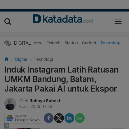
DIGITAL
E-Commerce
Fintech
Startup
Gadget
Teknologi
Digital
Teknologi
Induk Instagram Latih Ratusan
UMKM Bandung, Batam,
Jakarta Pakai AI untuk Ekspor
Oleh
Rahayu Subekti
8 Juli 2026, 17:54
X