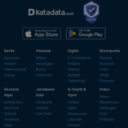
Berita
Finansial
Digital
Ekonopedia
Nasional
Makro
E-Commerce
Sejarah
Industri
Keuangan
Fintech
Ekonomi
Internasional
Bursa
Startup
Profil
Energi
Korporasi
Gadget
Istilah
Teknologi
Ekonomi
Ekonomi
Jurnalisme
In-Depth &
Video
Hijau
Data
Opini
News
Energi Baru
Infografik
Telaah
Wawancara
Ekonomi
Analisis
Opini
Katalogue
Sirkular
Cek Data
Wawancara
Foto
Investasi
Laporan
Podcast
Hijau
Khusus