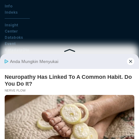
Info
Indeks
Insight
Center
Databoks
Event
KatadataOto
Langganan Newsletter
Email
Daftar
Ikuti Kami
Tentang Katadata
Advertising
Karier
Pedoman Media Siber
Kebijakan Privasi
Disclaimer
Hubungi Kami
©2026 Katadata. Hak cipta dilindungi Undang-undang.