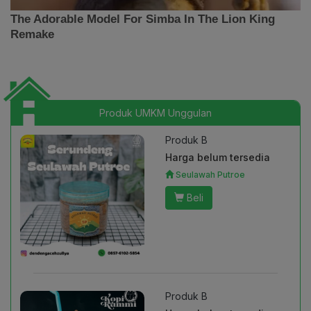
Produk UMKM Unggulan
Produk B
Harga belum tersedia
Seulawah Putroe
Beli
Produk B