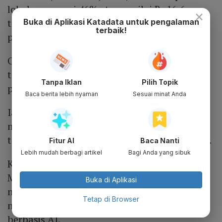
lokal mencapai 46% atau senilai Rp16,6
×
triliun dari total transaksi selama
Buka di Aplikasi Katadata untuk pengalaman
terbaik!
penyelenggaraan Harbolnas.
Oleh karena itu, menurut Iqbal, momentum
tersebut perlu diperkuat melalui strategi
Tanpa Iklan
Pilih Topik
promosi di media sosial.
Baca berita lebih nyaman
Sesuai minat Anda
Ia menyampaikan ekosistem Meta mampu
meningkatkan awareness masyarakat
terhadap produk lokal rata-rata sebesar 40%.
Fitur AI
Baca Nanti
Lebih mudah berbagi artikel
Bagi Anda yang sibuk
Kemendag juga mengapresiasi kolaborasi
Meta, UKMIndonesia.id, dan Evermos dalam
Buka di Aplikasi
mempercepat transformasi digital UMKM
Tetap di Browser
melalui kemampuan pemasaran digital
berbasis AI.