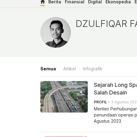
Berita
Finansial
Digital
Ekonopedia
E
Dzulfiqar Fathur Rahman
DZULFIQAR 
Semua
Artikel
Infografik
Sejarah Long Sp
Salah Desain
PROFIL
• 3 Agustus 202
Menteri Perhubunga
penundaan operasi p
Agustus 2023.