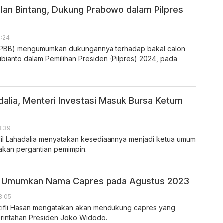
ulan Bintang, Dukung Prabowo dalam Pilpres
5:24
g (PBB) mengumumkan dukungannya terhadap bakal calon
ianto dalam Pemilihan Presiden (Pilpres) 2024, pada
hadalia, Menteri Investasi Masuk Bursa Ketum
3:39
hlil Lahadalia menyatakan kesediaannya menjadi ketua umum
akan pergantian pemimpin.
an Umumkan Nama Capres pada Agustus 2023
18:05
ifli Hasan mengatakan akan mendukung capres yang
rintahan Presiden Joko Widodo.