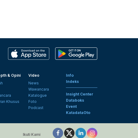
pth & Opini
Video
Info
Indeks
ah
News
i
Wawancara
Insight Center
ncara
Katalogue
Databoks
ran Khusus
Foto
Event
Podcast
KatadataOto
Ikuti Kami