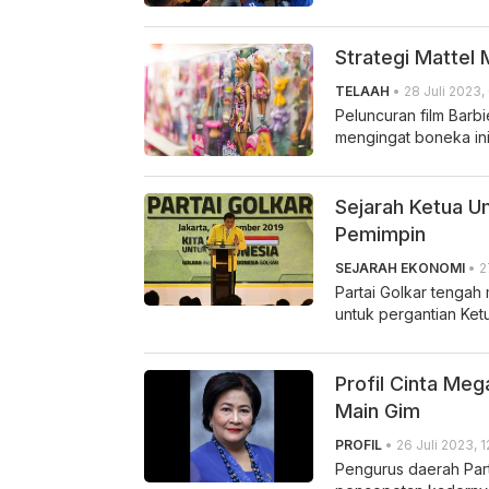
Strategi Mattel
TELAAH
• 28 Juli 2023,
Peluncuran film Barbi
mengingat boneka ini
Sejarah Ketua U
Pemimpin
SEJARAH EKONOMI
• 2
Partai Golkar tengah
untuk pergantian Ket
Profil Cinta Me
Main Gim
PROFIL
• 26 Juli 2023, 1
Pengurus daerah Part