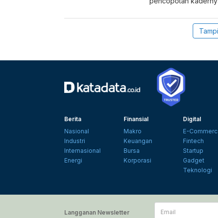
pencopotan kadernya,
Tampi
Berita
Finansial
Digital
Nasional
Makro
E-Commerc
Industri
Keuangan
Fintech
Internasional
Bursa
Startup
Energi
Korporasi
Gadget
Teknologi
Email
Langganan Newsletter