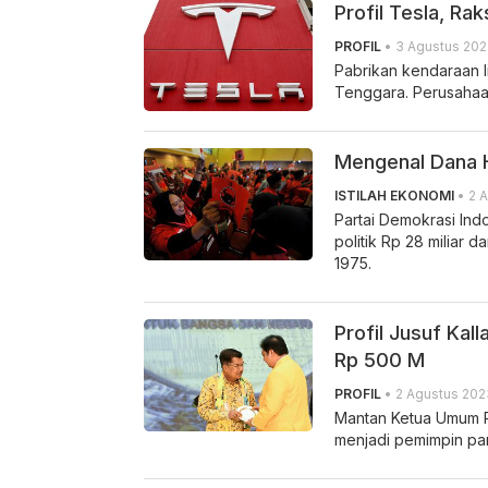
Profil Tesla, Rak
PROFIL
• 3 Agustus 202
Pabrikan kendaraan li
Tenggara. Perusahaan
Mengenal Dana Hi
ISTILAH EKONOMI
• 2 
Partai Demokrasi Ind
politik Rp 28 miliar 
1975.
Profil Jusuf Kal
Rp 500 M
PROFIL
• 2 Agustus 202
Mantan Ketua Umum Pa
menjadi pemimpin part