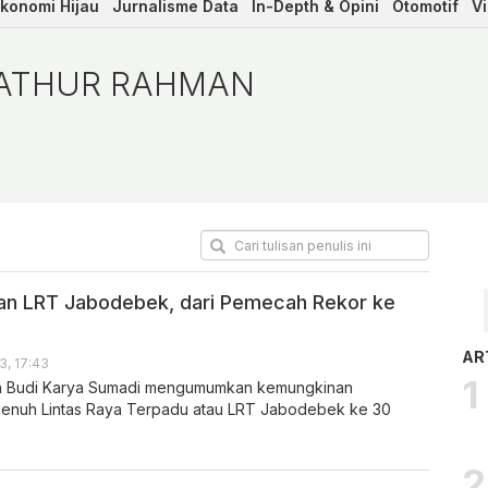
konomi Hijau
Jurnalisme Data
In-Depth & Opini
Otomotif
V
FATHUR RAHMAN
an LRT Jabodebek, dari Pemecah Rekor ke
AR
3, 17:43
n Budi Karya Sumadi mengumumkan kemungkinan
enuh Lintas Raya Terpadu atau LRT Jabodebek ke 30