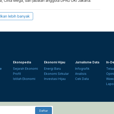
 Cinta Mega, dari jabatan anggota DPRD DKI Jakarta.
lkan lebih banyak
Ekonopedia
Ekonomi Hijau
Jurnalisme Data
In-De
e
Sejarah Ekonomi
Energi Baru
Infografik
Tela
Profil
Ekonomi Sirkular
Analisis
Opin
Istilah Ekonomi
Investasi Hijau
Cek Data
Wawa
Lapo
Daftar