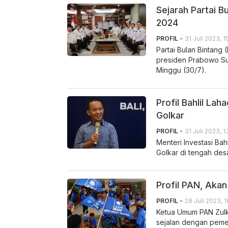
Sejarah Partai B
2024
PROFIL
• 31 Juli 2023, 1
Partai Bulan Bintan
presiden Prabowo Sub
Minggu (30/7).
Profil Bahlil La
Golkar
PROFIL
• 31 Juli 2023, 1
Menteri Investasi Ba
Golkar di tengah des
Profil PAN, Ak
PROFIL
• 28 Juli 2023, 
Ketua Umum PAN Zulk
sejalan dengan peme