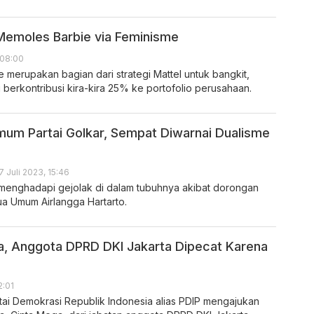
 Memoles Barbie via Feminisme
 08:00
e merupakan bagian dari strategi Mattel untuk bangkit,
 berkontribusi kira-kira 25% ke portofolio perusahaan.
mum Partai Golkar, Sempat Diwarnai Dualisme
7 Juli 2023, 15:46
 menghadapi gejolak di dalam tubuhnya akibat dorongan
ua Umum Airlangga Hartarto.
ga, Anggota DPRD DKI Jakarta Dipecat Karena
2:01
ai Demokrasi Republik Indonesia alias PDIP mengajukan