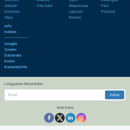
Sirkular
Cek Data
Wawancara
Foto
Investasi
Laporan
Podcast
Hijau
Khusus
Info
Indeks
Insight
Center
Databoks
Event
KatadataOto
Langganan Newsletter
Email
Daftar
Ikuti Kami