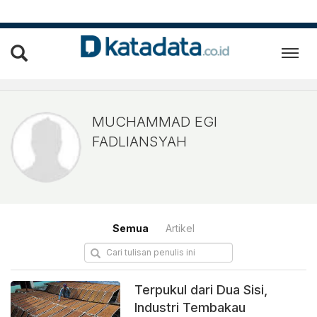
Muchammad Egi Fadlians
MUCHAMMAD EGI
FADLIANSYAH
Semua
Artikel
Terpukul dari Dua Sisi,
Industri Tembakau