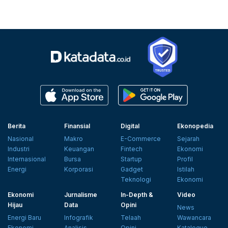
Berita
Finansial
Digital
Ekonopedia
Nasional
Makro
E-Commerce
Sejarah
Industri
Keuangan
Fintech
Ekonomi
Internasional
Bursa
Startup
Profil
Energi
Korporasi
Gadget
Istilah
Teknologi
Ekonomi
Ekonomi
Jurnalisme
In-Depth &
Video
Hijau
Data
Opini
News
Energi Baru
Infografik
Telaah
Wawancara
Ekonomi
Analisis
Opini
Katalogue