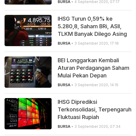
BURSA
• 4 September 2020, 07:17
IHSG Turun 0,59% ke
5.280,8, Saham BRi, ASII,
TLKM Banyak Dilego Asing
BURSA
• 3 September 2020, 17:18
BEI Longgarkan Kembali
Aturan Perdagangan Saham
Mulai Pekan Depan
BURSA
• 3 September 2020, 14:15
IHSG Diprediksi
Terkonsolidasi, Terpengaruh
Fluktuasi Rupiah
BURSA
• 3 September 2020, 07:34