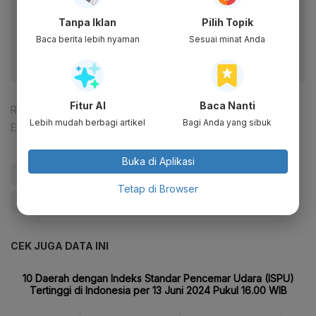
Dapatkan pengalaman membaca lebih nyaman dan nikmati
Tanpa Iklan
Pilih Topik
fitur menarik lainnya lewat aplikasi mobile Katadata.
Baca berita lebih nyaman
Sesuai minat Anda
Fitur AI
Baca Nanti
Reporter:
Rena Laila Wuri
Lebih mudah berbagi artikel
Bagi Anda yang sibuk
Editor:
Tia Dwitiani Komalasari
Buka di Aplikasi
#Kualitas Udara
#Polusi
#Eropa
#Italia
Tetap di Browser
#Ekonomi Karbon
#Katadata Green
#Update Me
CEK JUGA DATA INI