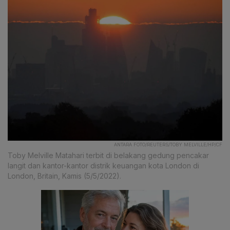
ANTARA FOTO/REUTERS/TOBY MELVILLE/HP/CF
Toby Melville Matahari terbit di belakang gedung pencakar
langit dan kantor-kantor distrik keuangan kota London di
London, Britain, Kamis (5/5/2022).