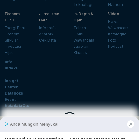
Teknologi
Ekonomi
Ekonomi
Jurnalisme
In-Depth &
Video
Hijau
Data
Opini
News
Energi Baru
Infografik
Telaah
Wawancara
Ekonomi
Analisis
Opini
Katalogue
Sirkular
Cek Data
Wawancara
Foto
Investasi
Laporan
Podcast
Hijau
Khusus
Info
Indeks
Insight
Center
Databoks
Event
KatadataOto
Langganan Newsletter
Email
Daftar