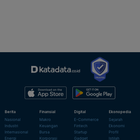
Berita
Finansial
Digital
Ekonopedia
Nasional
Makro
E-Commerce
Sejarah
Industri
Keuangan
Fintech
Ekonomi
Internasional
Bursa
Startup
Profil
Energi
Korporasi
Gadget
Istilah