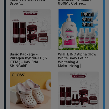
Drop 1...
900ML Coffee...
Basic Package -
WHITE INC Alpha Glow
Puragen hybrid-XT ( 5
White Body Lotion
ITEM ) - DAVIENA
Whitening &
SKINCARE
Moisturizing |...