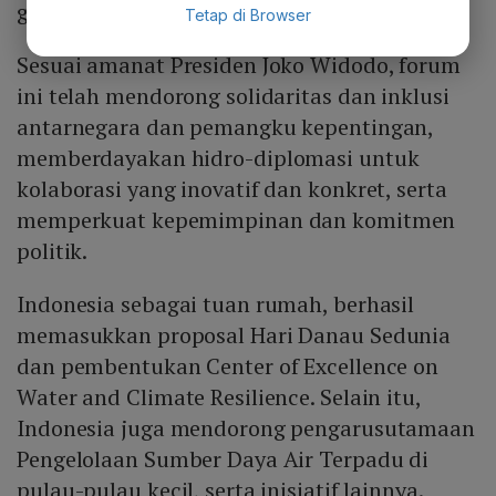
generasi muda.
Tetap di Browser
Sesuai amanat Presiden Joko Widodo, forum
ini telah mendorong solidaritas dan inklusi
antarnegara dan pemangku kepentingan,
memberdayakan hidro-diplomasi untuk
kolaborasi yang inovatif dan konkret, serta
memperkuat kepemimpinan dan komitmen
politik.
Indonesia sebagai tuan rumah, berhasil
memasukkan proposal Hari Danau Sedunia
dan pembentukan Center of Excellence on
Water and Climate Resilience. Selain itu,
Indonesia juga mendorong pengarusutamaan
Pengelolaan Sumber Daya Air Terpadu di
pulau-pulau kecil, serta inisiatif lainnya.