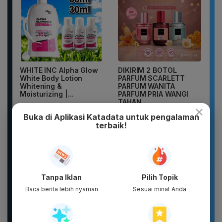
WHITE INC Alpha Glow
DIKIRIM 2 BOTOL
White Body Lotion
PARFUM SCARLETT
Whitening &
PARFUM WANITA
Moisturizing |...
PARFUM PRIA WANGI
TAHAN...
×
Buka di Aplikasi Katadata untuk pengalaman
terbaik!
Tanpa Iklan
Pilih Topik
Baca berita lebih nyaman
Sesuai minat Anda
Basic Package -
New 2026 Pamelo.id
Puragen hybrid-XT ( 5
Setelan Anak 17
ITEM ) - DAVIENA
Agustus Dirgahayu 81