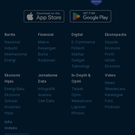
Berita
Finansial
Digital
Ekonopedia
Nasional
Makro
E-Commerce
Sejarah
Industri
Keuangan
Fintech
Ekonomi
Internasional
Bursa
Startup
Profil
Energi
Korporasi
Gadget
Istilah
Teknologi
Ekonomi
Ekonomi
Jurnalisme
In-Depth &
Video
Hijau
Data
Opini
News
Energi Baru
Infografik
Telaah
Wawancara
Ekonomi
Analisis
Opini
Katalogue
Sirkular
Cek Data
Wawancara
Foto
Investasi
Laporan
Podcast
Hijau
Khusus
Info
Indeks