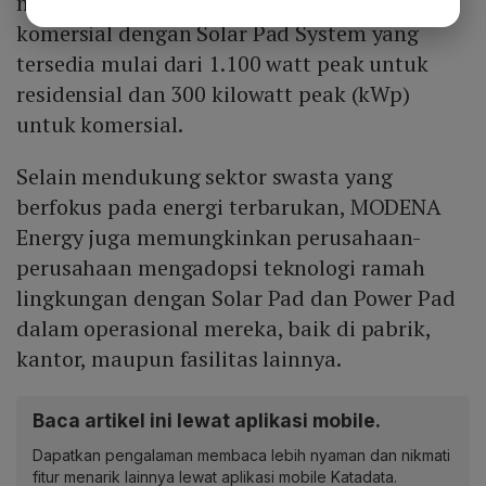
menyediakan solusi untuk kebutuhan
komersial dengan Solar Pad System yang
tersedia mulai dari 1.100 watt peak untuk
residensial dan 300 kilowatt peak (kWp)
untuk komersial.
Selain mendukung sektor swasta yang
berfokus pada energi terbarukan, MODENA
Energy juga memungkinkan perusahaan-
perusahaan mengadopsi teknologi ramah
lingkungan dengan Solar Pad dan Power Pad
dalam operasional mereka, baik di pabrik,
kantor, maupun fasilitas lainnya.
Baca artikel ini lewat aplikasi mobile.
Dapatkan pengalaman membaca lebih nyaman dan nikmati
fitur menarik lainnya lewat aplikasi mobile Katadata.