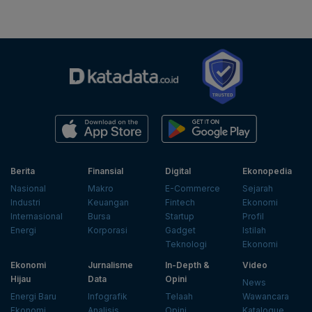
Berita
Finansial
Digital
Ekonopedia
Nasional
Makro
E-Commerce
Sejarah
Industri
Keuangan
Fintech
Ekonomi
Internasional
Bursa
Startup
Profil
Energi
Korporasi
Gadget
Istilah
Teknologi
Ekonomi
Ekonomi
Jurnalisme
In-Depth &
Video
Hijau
Data
Opini
News
Energi Baru
Infografik
Telaah
Wawancara
Ekonomi
Analisis
Opini
Katalogue