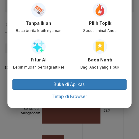
Tanpa Iklan
Pilih Topik
Reporter:
Abdul Azis Said
Baca berita lebih nyaman
Sesuai minat Anda
Editor:
Yuliawati
#Perubahan Iklim
#Eropa
#Investasi
Fitur AI
Baca Nanti
Lebih mudah berbagi artikel
Bagi Anda yang sibuk
CEK JUGA DATA INI
Buka di Aplikasi
Tetap di Browser