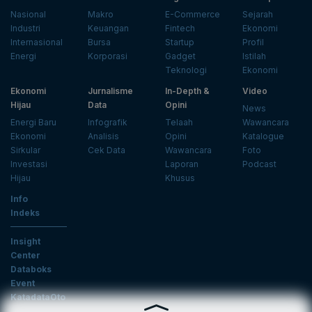
Nasional
Makro
E-Commerce
Sejarah
Industri
Keuangan
Fintech
Ekonomi
Internasional
Bursa
Startup
Profil
Energi
Korporasi
Gadget
Istilah
Teknologi
Ekonomi
Ekonomi
Jurnalisme
In-Depth &
Video
Hijau
Data
Opini
News
Energi Baru
Infografik
Telaah
Wawancara
Ekonomi
Analisis
Opini
Katalogue
Sirkular
Cek Data
Wawancara
Foto
Investasi
Laporan
Podcast
Hijau
Khusus
Info
Indeks
Insight
Center
Databoks
Event
KatadataOto