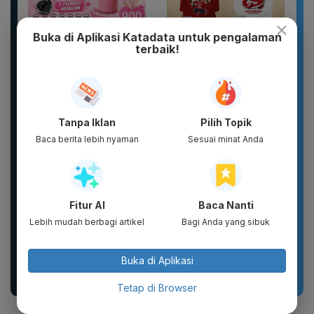
×
Buka di Aplikasi Katadata untuk pengalaman
terbaik!
Botol Gelas Minum
New 2026 Pamelo.id
Lucu Vacuum Flask
Setelan Anak 17
Stainless TUMBLER
Agustus Dirgahayu 81
900ML Coffee...
2026 Katun...
Tanpa Iklan
Pilih Topik
Baca berita lebih nyaman
Sesuai minat Anda
Fitur AI
Baca Nanti
Lebih mudah berbagi artikel
Bagi Anda yang sibuk
DIKIRIM 2 BOTOL
Sandal Pria Wanita
PARFUM SCARLETT
CLOSS Waterproof Anti
PARFUM WANITA
Slip Cepat Kering Anti...
Buka di Aplikasi
PARFUM PRIA WANGI
TAHAN...
Tetap di Browser