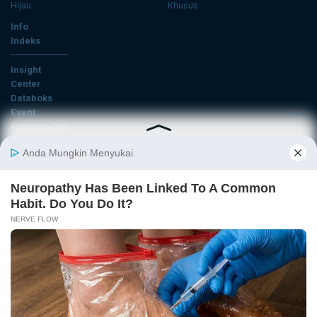
Hijau
Khusus
Info
Indeks
Insight
Center
Databoks
Event
KatadataOto
Langganan Newsletter
Email
Daftar
Ikuti Kami
Tentang Katadata
Advertising
Karier
Pedoman Media Siber
Kebijakan Privasi
Disclaimer
Hubungi Kami