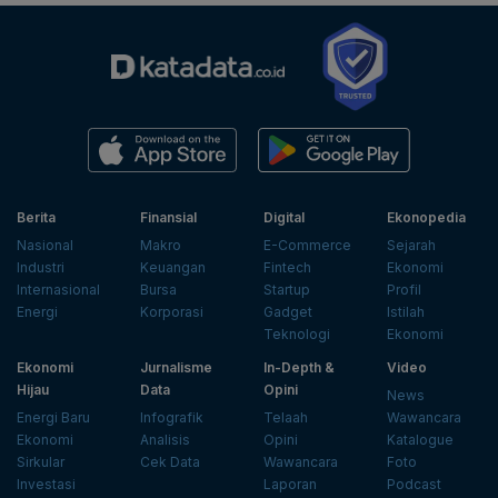
Berita
Finansial
Digital
Ekonopedia
Nasional
Makro
E-Commerce
Sejarah
Industri
Keuangan
Fintech
Ekonomi
Internasional
Bursa
Startup
Profil
Energi
Korporasi
Gadget
Istilah
Teknologi
Ekonomi
Ekonomi
Jurnalisme
In-Depth &
Video
Hijau
Data
Opini
News
Energi Baru
Infografik
Telaah
Wawancara
Ekonomi
Analisis
Opini
Katalogue
Sirkular
Cek Data
Wawancara
Foto
Investasi
Laporan
Podcast