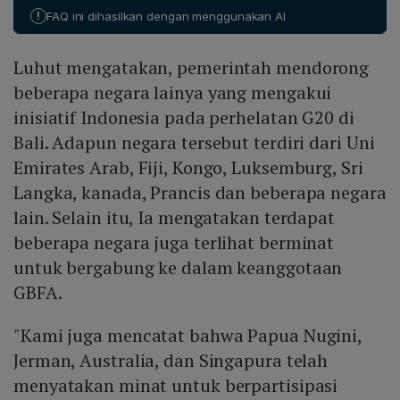
menyalurkan triliunan dolar yang diperlukan untuk
pembangunan berkelanjutan, dan menciptakan
!
FAQ ini dihasilkan dengan menggunakan AI
menutup kesenjangan pembiayaan. Dengan demikian,
pertumbuhan yang adil.
aliansi ini diharapkan mempercepat realisasi SDGs dan
Luhut mengatakan, pemerintah mendorong
aksi iklim, terutama di negara‑negara berkembang
yang memerlukan dukungan finansial ekstra di luar
beberapa negara lainya yang mengakui
dana publik.
inisiatif Indonesia pada perhelatan G20 di
Bali. Adapun negara tersebut terdiri dari Uni
Emirates Arab, Fiji, Kongo, Luksemburg, Sri
Langka, kanada, Prancis dan beberapa negara
lain. Selain itu, Ia mengatakan terdapat
beberapa negara juga terlihat berminat
untuk bergabung ke dalam keanggotaan
GBFA.
"Kami juga mencatat bahwa Papua Nugini,
Jerman, Australia, dan Singapura telah
menyatakan minat untuk berpartisipasi