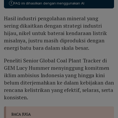
prospek 7,4 GW. Kesenjangan ini menegaskan bahwa
ketergantungan pada fosil.
!
FAQ ini dihasilkan dengan menggunakan AI
realisasi energi terbarukan masih jauh dari target,
menggarisbawahi ketidaksesuaian antara kebijakan
Hasil industri pengolahan mineral yang
energi nasional dan komitmen pemerintah untuk
mencapai 100 % energi terbarukan pada 2035.
sering dikaitkan dengan strategi industri
hijau, nikel untuk baterai kendaraan listrik
misalnya, justru masih diproduksi dengan
energi batu bara dalam skala besar.
Peneliti Senior Global Coal Plant Tracker di
GEM Lucy Hummer menyinggung komitmen
iklim ambisius Indonesia yang hingga kini
belum diterjemahkan ke dalam kebijakan dan
rencana kelistrikan yang efektif, selaras, serta
konsisten.
BACA JUGA