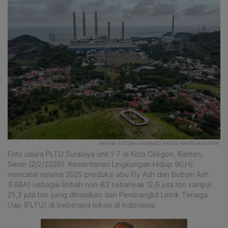
ANTARA FOTO/MUHAMMAD BAGUS KHOIRUNAS/RWA.
Foto udara PLTU Suralaya unit 1-7 di Kota Cilegon, Banten,
Senin (2/2/2026). Kementerian Lingkungan Hidup (KLH)
mencatat selama 2025 produksi abu Fly Ash dan Buttom Ash
(FABA) sebagai limbah non-B3 sebanyak 12,6 juta ton sampai
25,2 juta ton yang dihasilkan dari Pembangkit Listrik Tenaga
Uap (PLTU) di beberapa lokasi di Indonesia.