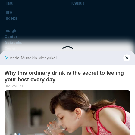
Hijau
Khusus
Info
Indeks
Insight
Center
Databoks
Event
KatadataOto
Langganan Newsletter
Email
Daftar
Ikuti Kami
Tentang Katadata
Advertising
Karier
Pedoman Media Siber
Kebijakan Privasi
Disclaimer
Hubungi Kami