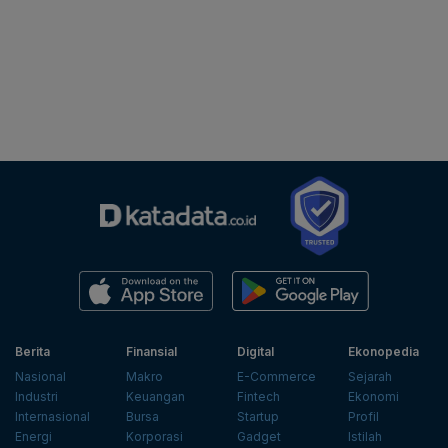
Berita
Finansial
Digital
Ekonopedia
Nasional
Makro
E-Commerce
Sejarah
Industri
Keuangan
Fintech
Ekonomi
Internasional
Bursa
Startup
Profil
Energi
Korporasi
Gadget
Istilah