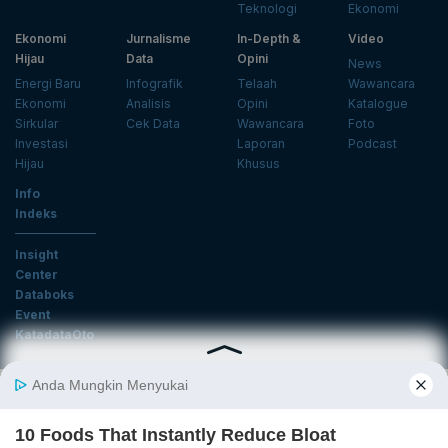
Teknologi
Ekonomi
Ekonomi
Jurnalisme
In-Depth &
Video
Hijau
Data
Opini
News
Energi Baru
Infografik
Telaah
Wawancara
Ekonomi
Analisis
Opini
Katalogue
Sirkular
Cek Data
Wawancara
Foto
Investasi
Laporan
Podcast
Hijau
Khusus
Info
Indeks
Insight
Center
Databoks
Event
KatadataOto
Langganan Newsletter
Email
Daftar