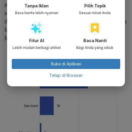
menerbitkan 265,71 juta waran seri I atau
Tanpa Iklan
Pilih Topik
setara 21,43% dari modal ditempatkan dan
Baca berita lebih nyaman
Sesuai minat Anda
disetor. Tak hanya sektor energi, tujuh emiten
lainnya juga akan melantai di BEI pada
Januari ini.
Fitur AI
Baca Nanti
Lebih mudah berbagi artikel
Bagi Anda yang sibuk
Buka di Aplikasi
Tetap di Browser