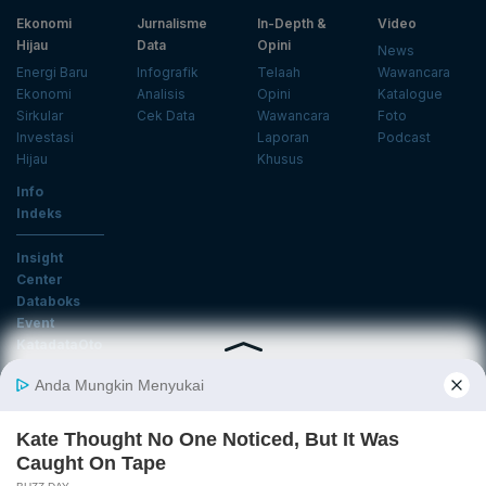
Ekonomi
Jurnalisme
In-Depth &
Video
Hijau
Data
Opini
News
Energi Baru
Infografik
Telaah
Wawancara
Ekonomi
Analisis
Opini
Katalogue
Sirkular
Cek Data
Wawancara
Foto
Investasi
Laporan
Podcast
Hijau
Khusus
Info
Indeks
Insight
Center
Databoks
Event
KatadataOto
Langganan Newsletter
Email
Daftar