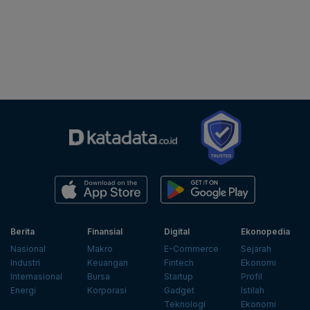
Berita
Finansial
Digital
Ekonopedia
Nasional
Makro
E-Commerce
Sejarah
Industri
Keuangan
Fintech
Ekonomi
Internasional
Bursa
Startup
Profil
Energi
Korporasi
Gadget
Istilah
Teknologi
Ekonomi