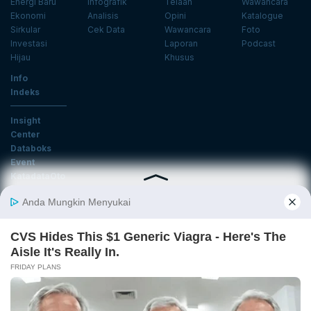
Energi Baru
Infografik
Telaah
Wawancara
Ekonomi
Analisis
Opini
Katalogue
Sirkular
Cek Data
Wawancara
Foto
Investasi
Laporan
Podcast
Hijau
Khusus
Info
Indeks
Insight
Center
Databoks
Event
KatadataOto
Langganan Newsletter
Email
Daftar
Ikuti Kami