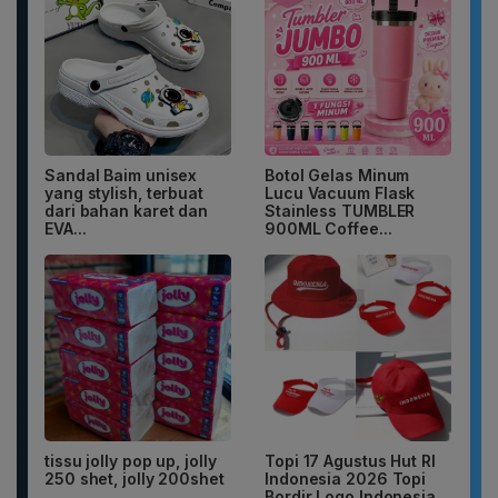
Sandal Baim unisex
Botol Gelas Minum
yang stylish, terbuat
Lucu Vacuum Flask
dari bahan karet dan
Stainless TUMBLER
EVA...
900ML Coffee...
tissu jolly pop up, jolly
Topi 17 Agustus Hut RI
250 shet, jolly 200shet
Indonesia 2026 Topi
Bordir Logo Indonesia