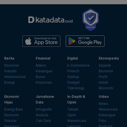
Berita
Finansial
Digital
Ekonopedia
Nasional
Makro
E-Commerce
Sejarah
Industri
Keuangan
Fintech
Ekonomi
Internasional
Bursa
Startup
Profil
Energi
Korporasi
Gadget
Istilah
Teknologi
Ekonomi
Ekonomi
Jurnalisme
In-Depth &
Video
Hijau
Data
Opini
News
Energi Baru
Infografik
Telaah
Wawancara
Ekonomi
Analisis
Opini
Katalogue
Sirkular
Cek Data
Wawancara
Foto
Investasi
Laporan
Podcast