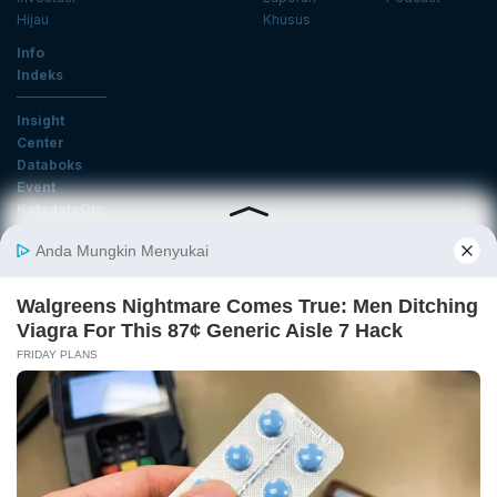
Hijau
Khusus
Info
Indeks
Insight
Center
Databoks
Event
KatadataOto
Langganan Newsletter
Email
Daftar
Ikuti Kami
Tentang Katadata
Advertising
Karier
Pedoman Media Siber
Kebijakan Privasi
Disclaimer
Hubungi Kami