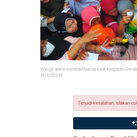
Warga antre membeli beras saat kegiatan Ger
(8/3/2024).
Terjadi kesalahan, silakan co