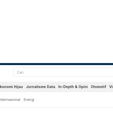
konomi Hijau
Jurnalisme Data
In-Depth & Opini
Otomotif
V
Internasional
Energi