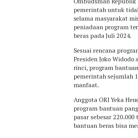
Ombudsman Republik I
pemerintah untuk tid
selama masyarakat mi
peniadaan program te
beras pada Juli 2024.
Sesuai rencana progr
Presiden Joko Widodo a
rinci, program bantua
pemerintah sejumlah 1
manfaat.
Anggota ORI Yeka Hen
program bantuan pang
pasar sebesar 220.000 
bantuan beras bisa men