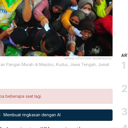
AR
ANTARA FOTO/YUSUF NUGROHO/FOC.
akan Pangan Murah di Mejobo, Kudus, Jawa Tengah, Jumat
ba beberapa saat lagi.
Membuat ringkasan dengan AI