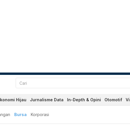
konomi Hijau
Jurnalisme Data
In-Depth & Opini
Otomotif
V
angan
Bursa
Korporasi