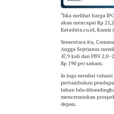
“Jika melihat harga IP
akan mencapai Rp 21,2–
Katadata.co.id, Kamis 
Sementara itu, Commun
Angga Septianus menil
47,9 kali dan PBV 2,0–
Rp 190 per saham.
Ia juga menilai valuas
pertumbuhan pendapat
tahun lalu dibandingka
mencerminkan prospek 
depan.