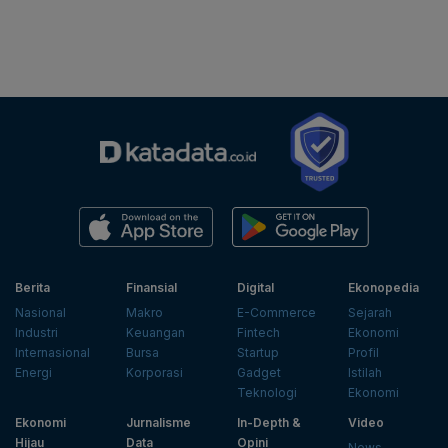
Berita
Finansial
Digital
Ekonopedia
Nasional
Makro
E-Commerce
Sejarah
Industri
Keuangan
Fintech
Ekonomi
Internasional
Bursa
Startup
Profil
Energi
Korporasi
Gadget
Istilah
Teknologi
Ekonomi
Ekonomi
Jurnalisme
In-Depth &
Video
Hijau
Data
Opini
News