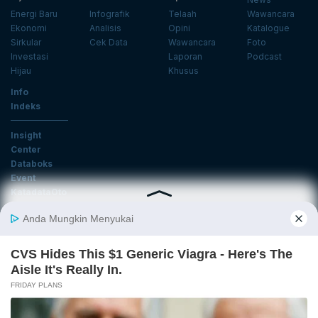
Energi Baru
Infografik
Telaah
Wawancara
Ekonomi
Analisis
Opini
Katalogue
Sirkular
Cek Data
Wawancara
Foto
Investasi
Laporan
Podcast
Hijau
Khusus
Info
Indeks
Insight
Center
Databoks
Event
KatadataOto
Langganan Newsletter
Email
Daftar
Ikuti Kami